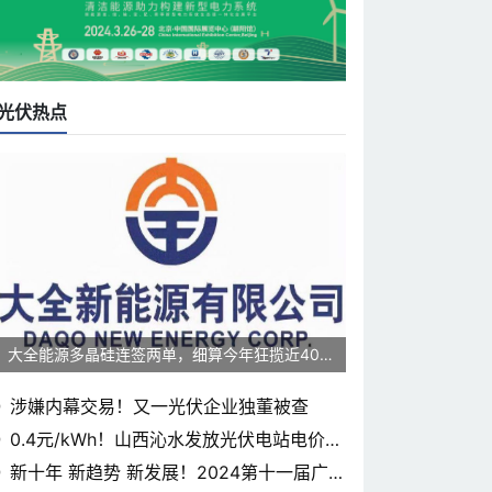
光伏热点
大全能源多晶硅连签两单，细算今年狂揽近400
0亿元
涉嫌内幕交易！又一光伏企业独董被查
0.4元/kWh！山西沁水发放光伏电站电价补
贴
新十年 新趋势 新发展！2024第十一届广东