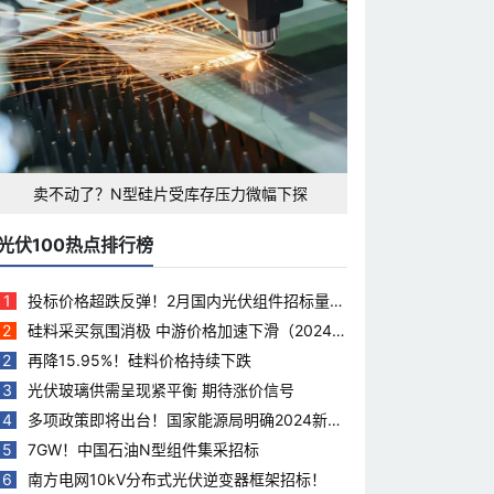
卖不动了？N型硅片受库存压力微幅下探
光伏100热点排行榜
1
投标价格超跌反弹！2月国内光伏组件招标量下
滑35.5%
2
硅料采买氛围消极 中游价格加速下滑（2024.
3.28）
2
再降15.95%！硅料价格持续下跌
3
光伏玻璃供需呈现紧平衡 期待涨价信号
4
多项政策即将出台！国家能源局明确2024新能
源工作重点
5
7GW！中国石油N型组件集采招标
6
南方电网10kV分布式光伏逆变器框架招标！