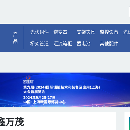
光伏组件
逆变器
支架夹具
监控设备
光
产
品
桥架管道
汇流箱柜
蓄电池
其他配件
鑫万茂