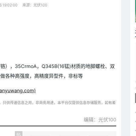
来源：光伏100
6 19:02:00
铬），35CrmoA，Q345B(16锰)材质的地脚螺栓、双
定做各种高强度，高精度异型件，非标等
yuwang.com)
，只供传递信息之用，非商务用途，本平台仅提供信息存储服务，如有差
编辑：光伏100
热