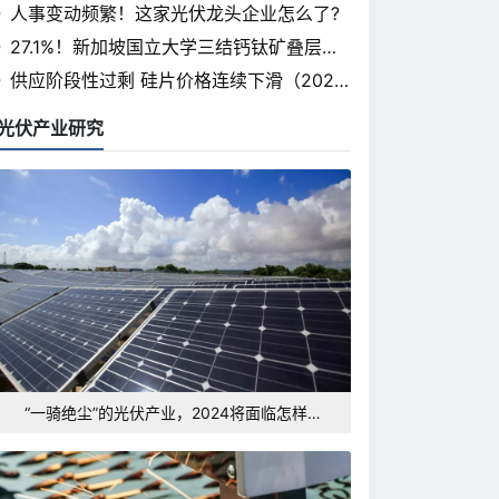
省光伏论坛即将开幕
人事变动频繁！这家光伏龙头企业怎么了?
27.1%！新加坡国立大学三结钙钛矿叠层认
证率突破
供应阶段性过剩 硅片价格连续下滑（2024.
3.7）
光伏产业研究
“一骑绝尘”的光伏产业，2024将面临怎样的
发展形势和挑战？