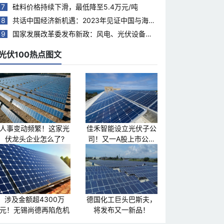
7
硅料价格持续下滑，最低降至5.4万元/吨
8
共话中国经济新机遇：2023年见证中国与海合
会国家合作热度持续升温
9
国家发展改革委发布新政：风电、光伏设备回
收再利用，打造绿色循环经济新模式
光伏100热点图文
人事变动频繁！这家光
佳禾智能设立光伏子公
伏龙头企业怎么了?
司！又一A股上市公司
跨界光伏
涉及金额超4300万
德国化工巨头巴斯夫，
元！无锡尚德再陷危机
将发布又一新品！