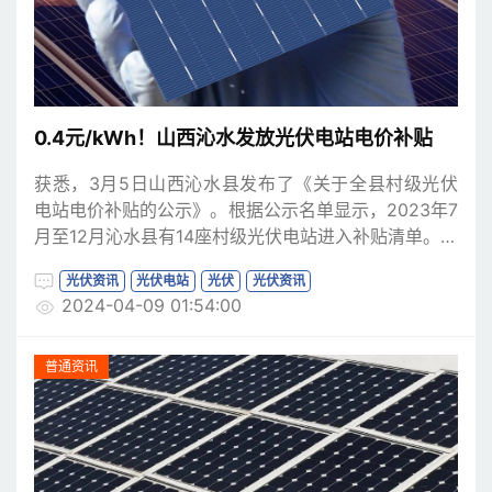
0.4元/kWh！山西沁水发放光伏电站电价补贴
获悉，3月5日山西沁水县发布了《关于全县村级光伏
电站电价补贴的公示》。根据公示名单显示，2023年7
月至12月沁水县有14座村级光伏电站进入补贴清单。补
贴电量为698630.2kWh，补贴金额为279452.08元，
光伏资讯
光伏电站
光伏
光伏资讯
约合0.4元/kWh。
2024-04-09 01:54:00
普通资讯