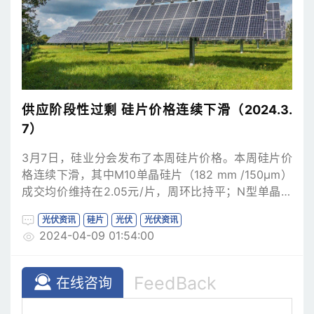
供应阶段性过剩 硅片价格连续下滑（2024.3.
7）
3月7日，硅业分会发布了本周硅片价格。本周硅片价
格连续下滑，其中M10单晶硅片（182 mm /150μm）
成交均价维持在2.05元/片，周环比持平；N型单晶硅
片（182 mm /130μm）成交均价降至1.95元/片，周环
光伏资讯
硅片
光伏
光伏资讯
比下跌1.52%；G12单晶硅片（210 mm/150μm）成交
2024-04-09 01:54:00
均价降至2.80元/片，周环比下跌3.11%。而本轮价格下
跌的主要原因是供需原因。
FeedBack
在线咨询