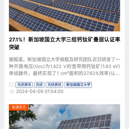
27.1%！新加坡国立大学三结钙钛矿叠层认证率
突破
据报道，新加坡国立大学侯毅及研究团队近日研发了一
种开路电压(Voc)为1.422 V的宽带隙钙钛矿(1.93 eV)
单结器件，最终实现了1 cm²面积的27.62%效率(认证
效率27.10%)的钙钛矿-钙钛矿-硅三结太阳能电池，其
光伏资讯
光伏
光伏资讯
新加坡国立大学
极限和最大功率点跟踪下能稳定超过300小时。
2024-04-09 01:54:00
普通资讯