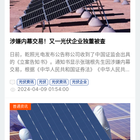
涉嫌内幕交易！又一光伏企业独董被查
日前，乾照光电发布公告称公司收到了中国证监会出具
的《立案告知书》。通知书显示张瑞根先生因涉嫌内幕
交易，根据《中华人民共和国证券法》《中华人民共和
国行政处罚法》等法律法规，中国证监会决定对其立
光伏资讯
光伏
光伏资讯
光伏企业
案。且公告显示，本次立案调查事项与乾照光电无关，
2024-04-09 01:54:00
不涉及本公司股票交易，系针对其个人账户其他公司股
票交易的调查。
普通资讯