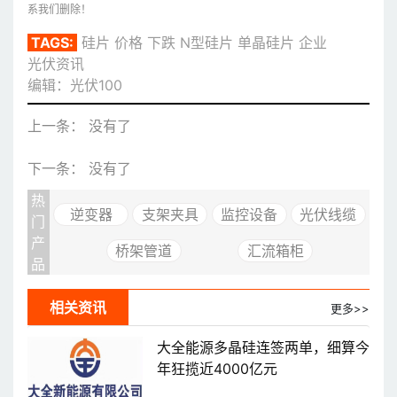
系我们删除！
TAGS:
硅片
价格
下跌
N型硅片
单晶硅片
企业
光伏资讯
编辑：光伏100
上一条： 没有了
下一条： 没有了
热
逆变器
支架夹具
监控设备
光伏线缆
门
产
桥架管道
汇流箱柜
品
相关资讯
更多>>
大全能源多晶硅连签两单，细算今
年狂揽近4000亿元