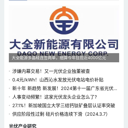
大全能源多晶硅连签两单，细算今年狂揽近4000亿元
涉嫌内幕交易！又一光伏企业独董被查
0.4元/kWh！山西沁水发放光伏电站电价补贴
新十年 新趋势 新发展！2024第十一届广东省光伏论
坛即将开幕
人事变动频繁！这家光伏龙头企业怎么了?
27.1%！新加坡国立大学三结钙钛矿叠层认证率突破
供应阶段性过剩 硅片价格连续下滑（2024.3.7）
光伏产业研究