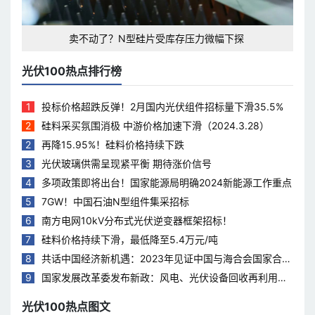
卖不动了？N型硅片受库存压力微幅下探
光伏100热点排行榜
1
投标价格超跌反弹！2月国内光伏组件招标量下滑35.5%
2
硅料采买氛围消极 中游价格加速下滑（2024.3.28）
2
再降15.95%！硅料价格持续下跌
3
光伏玻璃供需呈现紧平衡 期待涨价信号
4
多项政策即将出台！国家能源局明确2024新能源工作重点
5
7GW！中国石油N型组件集采招标
6
南方电网10kV分布式光伏逆变器框架招标！
7
硅料价格持续下滑，最低降至5.4万元/吨
8
共话中国经济新机遇：2023年见证中国与海合会国家合作
热度持续升温
9
国家发展改革委发布新政：风电、光伏设备回收再利用，
打造绿色循环经济新模式
光伏100热点图文