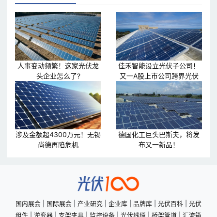
人事变动频繁！这家光伏龙
佳禾智能设立光伏子公司！
头企业怎么了?
又一A股上市公司跨界光伏
涉及金额超4300万元！无锡
德国化工巨头巴斯夫，将发
尚德再陷危机
布又一新品！
国内展会
|
国际展会
|
产业研究
|
企业库
|
品牌库
|
光伏百科
|
光伏
组件
|
逆变器
|
支架夹具
|
监控设备
|
光伏线缆
|
桥架管道
|
汇流箱