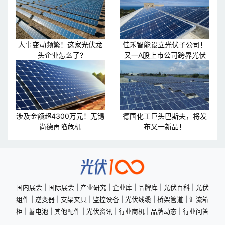
人事变动频繁！这家光伏龙
佳禾智能设立光伏子公司！
头企业怎么了?
又一A股上市公司跨界光伏
涉及金额超4300万元！无锡
德国化工巨头巴斯夫，将发
尚德再陷危机
布又一新品！
国内展会
|
国际展会
|
产业研究
|
企业库
|
品牌库
|
光伏百科
|
光伏
组件
|
逆变器
|
支架夹具
|
监控设备
|
光伏线缆
|
桥架管道
|
汇流箱
柜
|
蓄电池
|
其他配件
|
光伏资讯
|
行业商机
|
品牌动态
|
行业问答