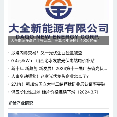
大全能源多晶硅连签两单，细算今年狂揽近4000亿元
涉嫌内幕交易！又一光伏企业独董被查
0.4元/kWh！山西沁水发放光伏电站电价补贴
新十年 新趋势 新发展！2024第十一届广东省光伏论
坛即将开幕
人事变动频繁！这家光伏龙头企业怎么了?
27.1%！新加坡国立大学三结钙钛矿叠层认证率突破
供应阶段性过剩 硅片价格连续下滑（2024.3.7）
光伏产业研究