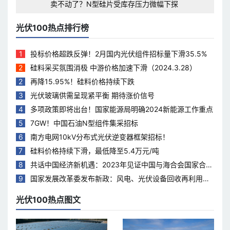
卖不动了？N型硅片受库存压力微幅下探
光伏100热点排行榜
1
投标价格超跌反弹！2月国内光伏组件招标量下滑35.5%
2
硅料采买氛围消极 中游价格加速下滑（2024.3.28）
2
再降15.95%！硅料价格持续下跌
3
光伏玻璃供需呈现紧平衡 期待涨价信号
4
多项政策即将出台！国家能源局明确2024新能源工作重点
5
7GW！中国石油N型组件集采招标
6
南方电网10kV分布式光伏逆变器框架招标！
7
硅料价格持续下滑，最低降至5.4万元/吨
8
共话中国经济新机遇：2023年见证中国与海合会国家合作
热度持续升温
9
国家发展改革委发布新政：风电、光伏设备回收再利用，
打造绿色循环经济新模式
光伏100热点图文