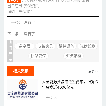
TAGS:
光伏材料
镓
锗
原材料
商务部
海关
公告
出口管制
光伏资讯
编辑：光伏100
上一条： 没有了
下一条： 没有了
热
逆变器
支架夹具
监控设备
光伏线缆
门
产
桥架管道
汇流箱柜
品
相关资讯
更多>>
大全能源多晶硅连签两单，细算今
年狂揽近4000亿元
光伏100