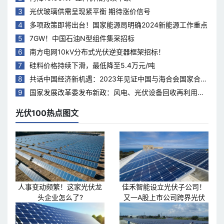
3
光伏玻璃供需呈现紧平衡 期待涨价信号
4
多项政策即将出台！国家能源局明确2024新能源工作重点
5
7GW！中国石油N型组件集采招标
6
南方电网10kV分布式光伏逆变器框架招标！
7
硅料价格持续下滑，最低降至5.4万元/吨
8
共话中国经济新机遇：2023年见证中国与海合会国家合作
热度持续升温
9
国家发展改革委发布新政：风电、光伏设备回收再利用，
打造绿色循环经济新模式
光伏100热点图文
人事变动频繁！这家光伏龙
佳禾智能设立光伏子公司！
头企业怎么了?
又一A股上市公司跨界光伏