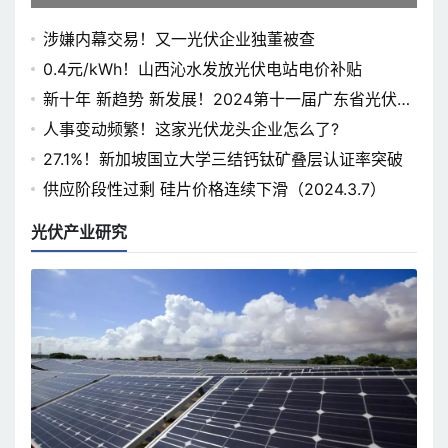
涉嫌内幕交易！又一光伏企业独董被查
0.4元/kWh！山西沁水发放光伏电站电价补贴
新十年 新趋势 新发展！2024第十一届广东省光伏论
坛即将开幕
人事变动频繁！这家光伏龙头企业怎么了?
27.1%！新加坡国立大学三结钙钛矿叠层认证率突破
供应阶段性过剩 硅片价格连续下滑（2024.3.7）
光伏产业研究