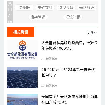
热
逆变器
支架夹具
监控设备
光伏线缆
门
产
桥架管道
汇流箱柜
品
相关资讯
更多>>
大全能源多晶硅连签两单，细算今
年狂揽近4000亿元
光伏100
29.22亿元！2024年第一份光伏
长单签了
光伏100
全国首个！光伏发电从陆地到海洋
在山东成为现实