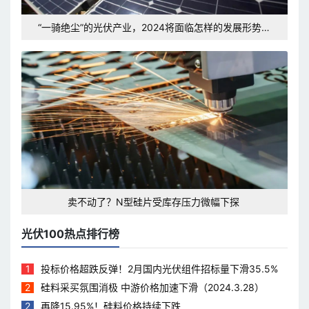
“一骑绝尘”的光伏产业，2024将面临怎样的发展形势和
挑战？
卖不动了？N型硅片受库存压力微幅下探
光伏100热点排行榜
1
投标价格超跌反弹！2月国内光伏组件招标量下滑35.5%
2
硅料采买氛围消极 中游价格加速下滑（2024.3.28）
2
再降15.95%！硅料价格持续下跌