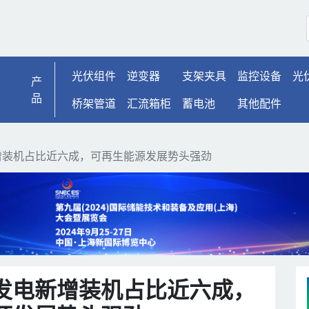
增装机占比近六成，可再生
光伏组件
逆变器
支架夹具
监控设备
光
产
品
桥架管道
汇流箱柜
蓄电池
其他配件
增装机占比近六成，可再生能源发展势头强劲
发电新增装机占比近六成，