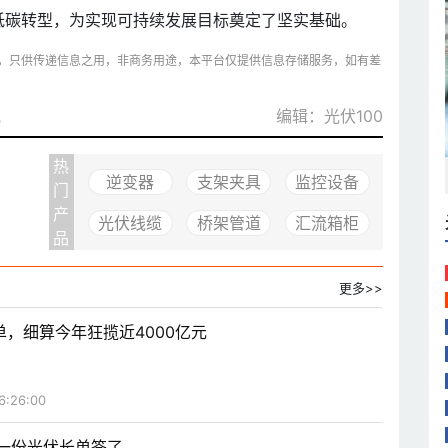
低碳转型，为实现可持续发展目标奠定了坚实基础。
，只供传递信息之用，非商务用途，本平台仅提供信息存储服务，如有差
讯
编辑：光伏100
热
逆变器
支架夹具
监控设备
门
产
光伏线缆
桥架管道
汇流箱柜
品
更多>>
，细算今年狂揽近4000亿元
6:26:00
年第一份光伏长单签了