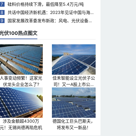
7
硅料价格持续下滑，最低降至5.4万元/吨
8
共话中国经济新机遇：2023年见证中国与海合
会国家合作热度持续升温
9
国家发展改革委发布新政：风电、光伏设备回
收再利用，打造绿色循环经济新模式
光伏100热点图文
人事变动频繁！这家光
佳禾智能设立光伏子公
伏龙头企业怎么了?
司！又一A股上市公司
跨界光伏
涉及金额超4300万
德国化工巨头巴斯夫，
元！无锡尚德再陷危机
将发布又一新品！