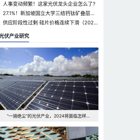
省光伏论坛即将开幕
人事变动频繁！这家光伏龙头企业怎么了?
27.1%！新加坡国立大学三结钙钛矿叠层认
证率突破
供应阶段性过剩 硅片价格连续下滑（2024.
3.7）
光伏产业研究
“一骑绝尘”的光伏产业，2024将面临怎样的
发展形势和挑战？