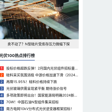
卖不动了？N型硅片受库存压力微幅下探
光伏100热点排行榜
1
投标价格超跌反弹！2月国内光伏组件招标量下
滑35.5%
2
硅料采买氛围消极 中游价格加速下滑（2024.
3.28）
2
再降15.95%！硅料价格持续下跌
3
光伏玻璃供需呈现紧平衡 期待涨价信号
4
多项政策即将出台！国家能源局明确2024新能
源工作重点
5
7GW！中国石油N型组件集采招标
6
南方电网10kV分布式光伏逆变器框架招标！