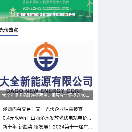
光伏热点
大全能源多晶硅连签两单，细算今年狂揽近400
0亿元
涉嫌内幕交易！又一光伏企业独董被查
0.4元/kWh！山西沁水发放光伏电站电价补
贴
新十年 新趋势 新发展！2024第十一届广东