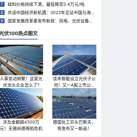
7
硅料价格持续下滑，最低降至5.4万元/吨
8
共话中国经济新机遇：2023年见证中国与海合
会国家合作热度持续升温
9
国家发展改革委发布新政：风电、光伏设备回
收再利用，打造绿色循环经济新模式
光伏100热点图文
人事变动频繁！这家光
佳禾智能设立光伏子公
伏龙头企业怎么了?
司！又一A股上市公司
跨界光伏
涉及金额超4300万
德国化工巨头巴斯夫，
元！无锡尚德再陷危机
将发布又一新品！