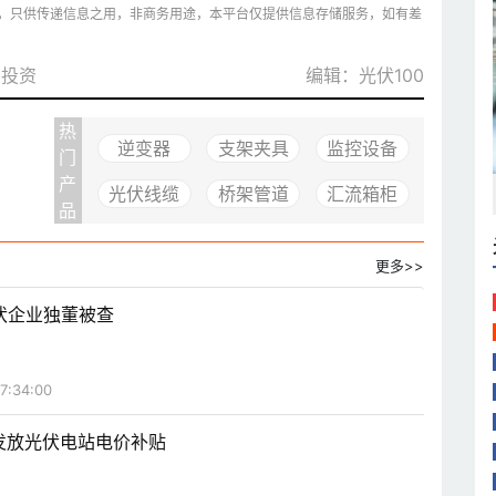
，只供传递信息之用，非商务用途，本平台仅提供信息存储服务，如有差
投资
编辑：光伏100
热
逆变器
支架夹具
监控设备
门
产
光伏线缆
桥架管道
汇流箱柜
品
更多>>
伏企业独董被查
7:34:00
水发放光伏电站电价补贴