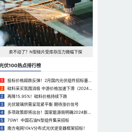
卖不动了？N型硅片受库存压力微幅下探
光伏100热点排行榜
1
投标价格超跌反弹！2月国内光伏组件招标量下
滑35.5%
2
硅料采买氛围消极 中游价格加速下滑（2024.
3.28）
2
再降15.95%！硅料价格持续下跌
3
光伏玻璃供需呈现紧平衡 期待涨价信号
4
多项政策即将出台！国家能源局明确2024新能
源工作重点
5
7GW！中国石油N型组件集采招标
6
南方电网10kV分布式光伏逆变器框架招标！