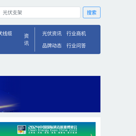
长，增速达2.6倍 | 光
搜索
伏线缆
光伏资讯
行业商机
资
讯
品牌动态
行业问答