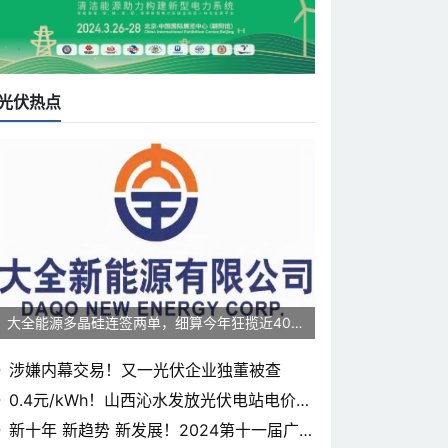
光伏热点
大全能源多晶硅连签两单，细算今年狂揽近400
0亿元
涉嫌内幕交易！又一光伏企业独董被查
0.4元/kWh！山西沁水发放光伏电站电价补
贴
新十年 新趋势 新发展！2024第十一届广东