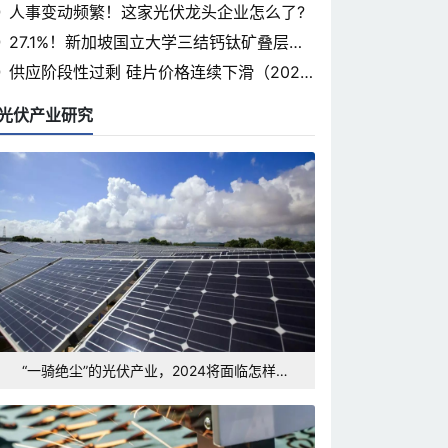
省光伏论坛即将开幕
人事变动频繁！这家光伏龙头企业怎么了?
27.1%！新加坡国立大学三结钙钛矿叠层认
证率突破
供应阶段性过剩 硅片价格连续下滑（2024.
3.7）
光伏产业研究
“一骑绝尘”的光伏产业，2024将面临怎样的
发展形势和挑战？