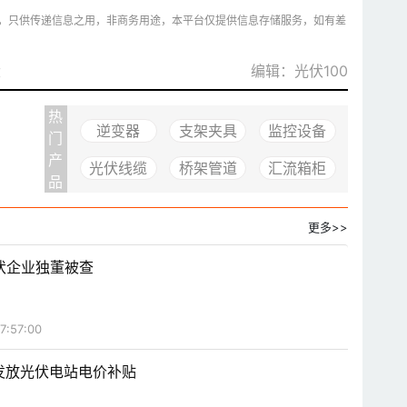
，只供传递信息之用，非商务用途，本平台仅提供信息存储服务，如有差
伏
编辑：光伏100
热
逆变器
支架夹具
监控设备
门
产
光伏线缆
桥架管道
汇流箱柜
品
更多>>
伏企业独董被查
7:57:00
水发放光伏电站电价补贴