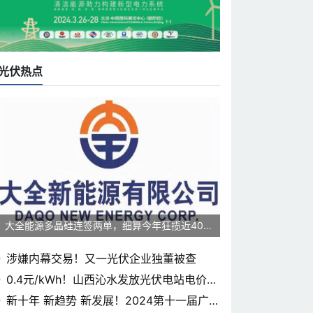
光伏热点
大全能源多晶硅连签两单，细算今年狂揽近400
0亿元
涉嫌内幕交易！又一光伏企业独董被查
0.4元/kWh！山西沁水发放光伏电站电价补
贴
新十年 新趋势 新发展！2024第十一届广东