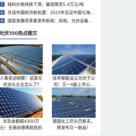
7
硅料价格持续下滑，最低降至5.4万元/吨
8
共话中国经济新机遇：2023年见证中国与海合
会国家合作热度持续升温
9
国家发展改革委发布新政：风电、光伏设备回
收再利用，打造绿色循环经济新模式
光伏100热点图文
人事变动频繁！这家光
佳禾智能设立光伏子公
伏龙头企业怎么了?
司！又一A股上市公司
跨界光伏
涉及金额超4300万
德国化工巨头巴斯夫，
元！无锡尚德再陷危机
将发布又一新品！