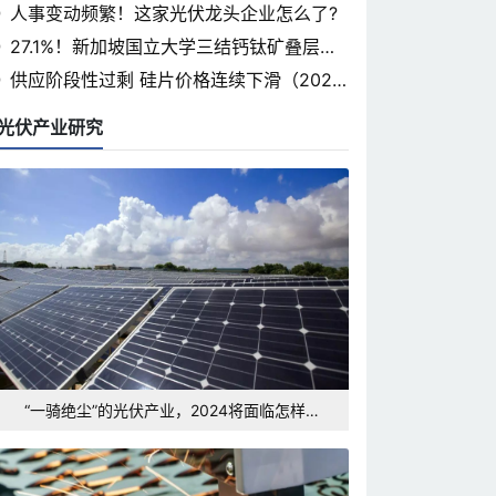
省光伏论坛即将开幕
人事变动频繁！这家光伏龙头企业怎么了?
27.1%！新加坡国立大学三结钙钛矿叠层认
证率突破
供应阶段性过剩 硅片价格连续下滑（2024.
3.7）
光伏产业研究
“一骑绝尘”的光伏产业，2024将面临怎样的
发展形势和挑战？