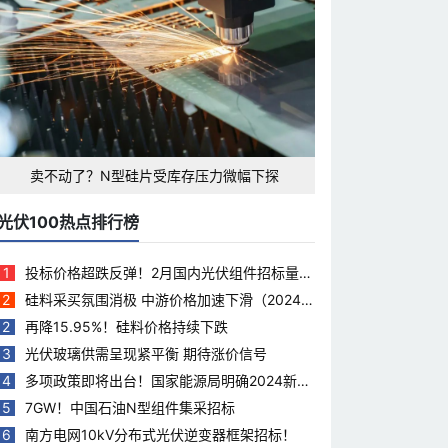
卖不动了？N型硅片受库存压力微幅下探
光伏100热点排行榜
1
投标价格超跌反弹！2月国内光伏组件招标量下
滑35.5%
2
硅料采买氛围消极 中游价格加速下滑（2024.
3.28）
2
再降15.95%！硅料价格持续下跌
3
光伏玻璃供需呈现紧平衡 期待涨价信号
4
多项政策即将出台！国家能源局明确2024新能
源工作重点
5
7GW！中国石油N型组件集采招标
6
南方电网10kV分布式光伏逆变器框架招标！