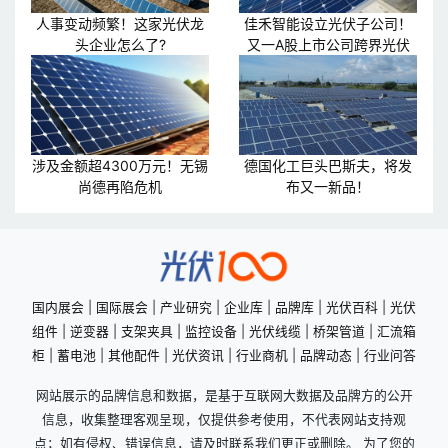
人事变动频繁！这家光伏龙
佳禾智能设立光伏子公司！
头企业怎么了?
又一A股上市公司跨界光伏
涉及金额超4300万元！无锡
德国化工巨头巴斯夫，将发
尚德再陷危机
布又一新品！
国内展会
|
国际展会
|
产业研究
|
企业库
|
品牌库
|
光伏百科
|
光伏
组件
|
逆变器
|
支架夹具
|
监控设备
|
光伏线缆
|
桥架管道
|
汇流箱
柜
|
蓄电池
|
其他配件
|
光伏资讯
|
行业商机
|
品牌动态
|
行业问答
网站展示的品牌信息和数据，是基于互联网大数据及品牌方的公开
信息，收集整理客观呈现，仅提供参考使用，不代表网站支持观
点；如有侵权、错误信息，请及时联系我们更正或删除。 为了您的