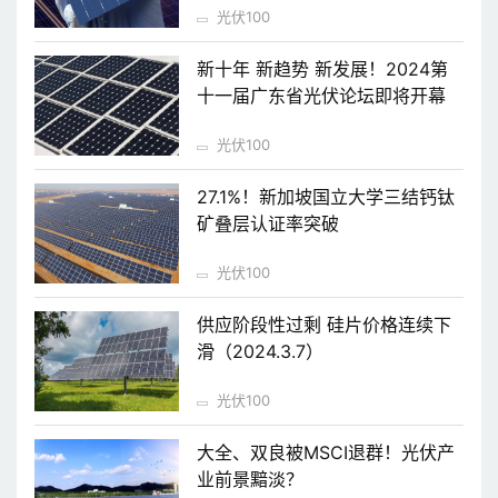
光伏100
新十年 新趋势 新发展！2024第
十一届广东省光伏论坛即将开幕
光伏100
27.1%！新加坡国立大学三结钙钛
矿叠层认证率突破
光伏100
供应阶段性过剩 硅片价格连续下
滑（2024.3.7）
光伏100
大全、双良被MSCI退群！光伏产
业前景黯淡？