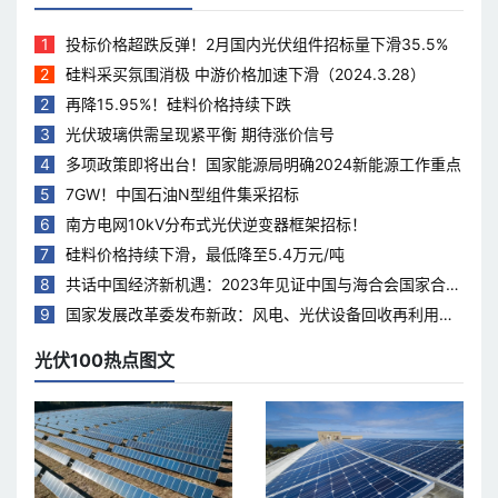
1
投标价格超跌反弹！2月国内光伏组件招标量下滑35.5%
2
硅料采买氛围消极 中游价格加速下滑（2024.3.28）
2
再降15.95%！硅料价格持续下跌
3
光伏玻璃供需呈现紧平衡 期待涨价信号
4
多项政策即将出台！国家能源局明确2024新能源工作重点
5
7GW！中国石油N型组件集采招标
6
南方电网10kV分布式光伏逆变器框架招标！
7
硅料价格持续下滑，最低降至5.4万元/吨
8
共话中国经济新机遇：2023年见证中国与海合会国家合作
热度持续升温
9
国家发展改革委发布新政：风电、光伏设备回收再利用，
打造绿色循环经济新模式
光伏100热点图文