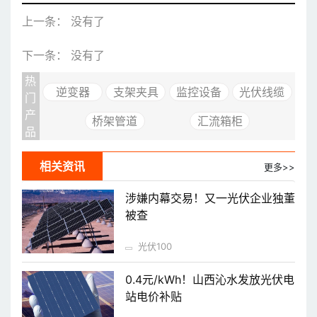
上一条： 没有了
下一条： 没有了
热
逆变器
支架夹具
监控设备
光伏线缆
门
产
桥架管道
汇流箱柜
品
相关资讯
更多>>
涉嫌内幕交易！又一光伏企业独董
被查
光伏100
0.4元/kWh！山西沁水发放光伏电
站电价补贴