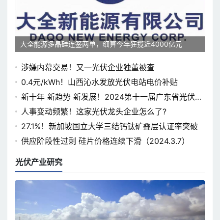
大全能源多晶硅连签两单，细算今年狂揽近4000亿元
涉嫌内幕交易！又一光伏企业独董被查
0.4元/kWh！山西沁水发放光伏电站电价补贴
新十年 新趋势 新发展！2024第十一届广东省光伏论
坛即将开幕
人事变动频繁！这家光伏龙头企业怎么了?
27.1%！新加坡国立大学三结钙钛矿叠层认证率突破
供应阶段性过剩 硅片价格连续下滑（2024.3.7）
光伏产业研究