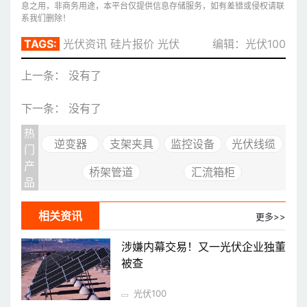
息之用，非商务用途，本平台仅提供信息存储服务，如有差错或侵权请联
系我们删除！
TAGS:
光伏资讯
硅片报价
光伏
编辑：光伏100
上一条： 没有了
下一条： 没有了
热
逆变器
支架夹具
监控设备
光伏线缆
门
产
桥架管道
汇流箱柜
品
相关资讯
更多>>
涉嫌内幕交易！又一光伏企业独董
被查
光伏100