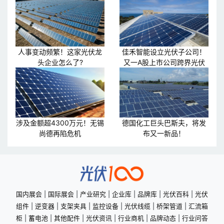
人事变动频繁！这家光伏龙
佳禾智能设立光伏子公司！
头企业怎么了?
又一A股上市公司跨界光伏
涉及金额超4300万元！无锡
德国化工巨头巴斯夫，将发
尚德再陷危机
布又一新品！
国内展会
|
国际展会
|
产业研究
|
企业库
|
品牌库
|
光伏百科
|
光伏
组件
|
逆变器
|
支架夹具
|
监控设备
|
光伏线缆
|
桥架管道
|
汇流箱
柜
|
蓄电池
|
其他配件
|
光伏资讯
|
行业商机
|
品牌动态
|
行业问答