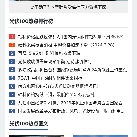
卖不动了？N型硅片受库存压力微幅下探
光伏100热点排行榜
1
投标价格超跌反弹！2月国内光伏组件招标量下滑35.5%
2
硅料采买氛围消极 中游价格加速下滑（2024.3.28）
2
再降15.95%！硅料价格持续下跌
3
光伏玻璃供需呈现紧平衡 期待涨价信号
4
多项政策即将出台！国家能源局明确2024新能源工作重点
5
7GW！中国石油N型组件集采招标
6
南方电网10kV分布式光伏逆变器框架招标！
7
硅料价格持续下滑，最低降至5.4万元/吨
8
共话中国经济新机遇：2023年见证中国与海合会国家合作
热度持续升温
9
国家发展改革委发布新政：风电、光伏设备回收再利用，
打造绿色循环经济新模式
光伏100热点图文