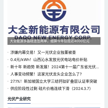
大全能源多晶硅连签两单，细算今年狂揽近4000亿元
涉嫌内幕交易！又一光伏企业独董被查
0.4元/kWh！山西沁水发放光伏电站电价补贴
新十年 新趋势 新发展！2024第十一届广东省光伏论
坛即将开幕
人事变动频繁！这家光伏龙头企业怎么了?
27.1%！新加坡国立大学三结钙钛矿叠层认证率突破
供应阶段性过剩 硅片价格连续下滑（2024.3.7）
光伏产业研究