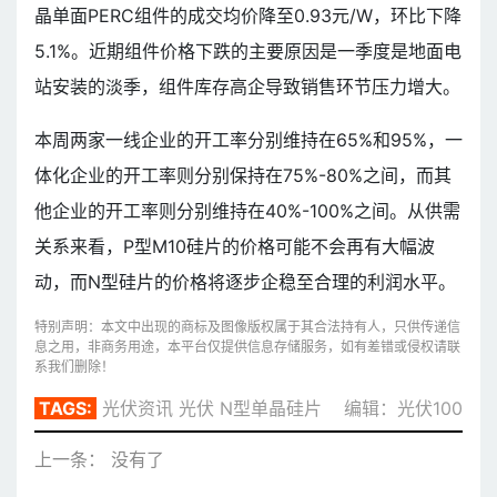
晶单面PERC组件的成交均价降至0.93元/W，环比下降
5.1%。近期组件价格下跌的主要原因是一季度是地面电
站安装的淡季，组件库存高企导致销售环节压力增大。
本周两家一线企业的开工率分别维持在65%和95%，一
体化企业的开工率则分别保持在75%-80%之间，而其
他企业的开工率则分别维持在40%-100%之间。从供需
关系来看，P型M10硅片的价格可能不会再有大幅波
动，而N型硅片的价格将逐步企稳至合理的利润水平。
特别声明：本文中出现的商标及图像版权属于其合法持有人，只供传递信
息之用，非商务用途，本平台仅提供信息存储服务，如有差错或侵权请联
系我们删除！
TAGS:
光伏资讯
光伏
N型单晶硅片
编辑：光伏100
上一条： 没有了