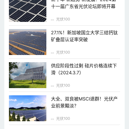
十一届广东省光伏论坛即将开幕
光伏100
27.1%！新加坡国立大学三结钙钛
矿叠层认证率突破
光伏100
供应阶段性过剩 硅片价格连续下
滑（2024.3.7）
光伏100
大全、双良被MSCI退群！光伏产
业前景黯淡？
光伏100