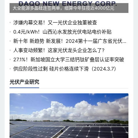
大全能源多晶硅连签两单，细算今年狂揽近4000亿元
涉嫌内幕交易！又一光伏企业独董被查
0.4元/kWh！山西沁水发放光伏电站电价补贴
新十年 新趋势 新发展！2024第十一届广东省光伏论
坛即将开幕
人事变动频繁！这家光伏龙头企业怎么了?
27.1%！新加坡国立大学三结钙钛矿叠层认证率突破
供应阶段性过剩 硅片价格连续下滑（2024.3.7）
光伏产业研究