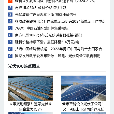
2
硅料采买氛围消极 中游价格加速下滑（2024.3.28）
2
再降15.95%！硅料价格持续下跌
3
光伏玻璃供需呈现紧平衡 期待涨价信号
4
多项政策即将出台！国家能源局明确2024新能源工作重点
5
7GW！中国石油N型组件集采招标
6
南方电网10kV分布式光伏逆变器框架招标！
7
硅料价格持续下滑，最低降至5.4万元/吨
8
共话中国经济新机遇：2023年见证中国与海合会国家合作
热度持续升温
9
国家发展改革委发布新政：风电、光伏设备回收再利用，
打造绿色循环经济新模式
光伏100热点图文
人事变动频繁！这家光伏龙
佳禾智能设立光伏子公司！
头企业怎么了?
又一A股上市公司跨界光伏