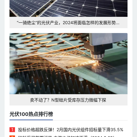
“一骑绝尘”的光伏产业，2024将面临怎样的发展形势和
挑战？
卖不动了？N型硅片受库存压力微幅下探
光伏100热点排行榜
1
投标价格超跌反弹！2月国内光伏组件招标量下滑35.5%