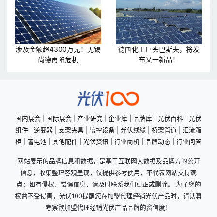
涉及金额超4300万元！无锡
德国化工巨头巴斯夫，将发
尚德再陷危机
布又一新品！
国内展会
|
国际展会
|
产业研究
|
企业库
|
品牌库
|
光伏百科
|
光伏
组件
|
逆变器
|
支架夹具
|
监控设备
|
光伏线缆
|
桥架管道
|
汇流箱
柜
|
蓄电池
|
其他配件
|
光伏资讯
|
行业商机
|
品牌动态
|
行业问答
网站展示的品牌信息和数据，是基于互联网大数据及品牌方的公开
信息，收集整理客观呈现，仅提供参考使用，不代表网站支持观
点；如有侵权、错误信息，请及时联系我们更正或删除。 为了您的
权益不受侵害，光伏100提醒您在加盟代理经销光伏产品时，请认真
考察欲加盟代理经销光伏产品品牌的资信度！