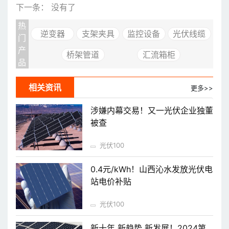
下一条： 没有了
热
逆变器
支架夹具
监控设备
光伏线缆
门
产
桥架管道
汇流箱柜
品
相关资讯
更多>>
涉嫌内幕交易！又一光伏企业独董
被查
光伏100
0.4元/kWh！山西沁水发放光伏电
站电价补贴
光伏100
新十年 新趋势 新发展！2024第