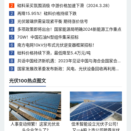
2
硅料采买氛围消极 中游价格加速下滑（2024.3.28）
2
再降15.95%！硅料价格持续下跌
3
光伏玻璃供需呈现紧平衡 期待涨价信号
4
多项政策即将出台！国家能源局明确2024新能源工作重点
5
7GW！中国石油N型组件集采招标
6
南方电网10kV分布式光伏逆变器框架招标！
7
硅料价格持续下滑，最低降至5.4万元/吨
8
共话中国经济新机遇：2023年见证中国与海合会国家合作
热度持续升温
9
国家发展改革委发布新政：风电、光伏设备回收再利用，
打造绿色循环经济新模式
光伏100热点图文
人事变动频繁！这家光伏龙
佳禾智能设立光伏子公司！
头企业怎么了?
又一A股上市公司跨界光伏