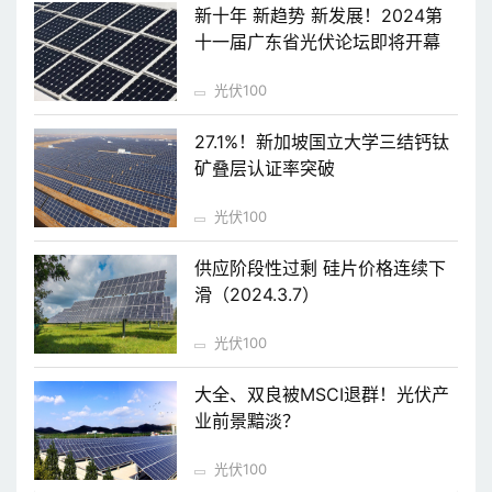
新十年 新趋势 新发展！2024第
十一届广东省光伏论坛即将开幕
光伏100
27.1%！新加坡国立大学三结钙钛
矿叠层认证率突破
光伏100
供应阶段性过剩 硅片价格连续下
滑（2024.3.7）
光伏100
大全、双良被MSCI退群！光伏产
业前景黯淡？
光伏100