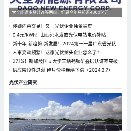
大全能源多晶硅连签两单，细算今年狂揽近4000亿元
涉嫌内幕交易！又一光伏企业独董被查
0.4元/kWh！山西沁水发放光伏电站电价补贴
新十年 新趋势 新发展！2024第十一届广东省光伏论
坛即将开幕
人事变动频繁！这家光伏龙头企业怎么了?
27.1%！新加坡国立大学三结钙钛矿叠层认证率突破
供应阶段性过剩 硅片价格连续下滑（2024.3.7）
光伏产业研究