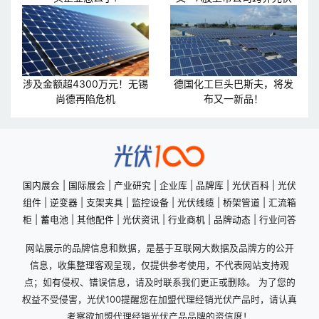
涉及金额超4300万元！无锡
德国化工巨头巴斯夫，将发
尚德再陷危机
布又一新品！
国内展会
|
国际展会
|
产业研究
|
企业库
|
品牌库
|
光伏百科
|
光伏
组件
|
逆变器
|
支架夹具
|
监控设备
|
光伏线缆
|
桥架管道
|
汇流箱
柜
|
蓄电池
|
其他配件
|
光伏资讯
|
行业商机
|
品牌动态
|
行业问答
网站展示的品牌信息和数据，是基于互联网大数据及品牌方的公开
信息，收集整理客观呈现，仅提供参考使用，不代表网站支持观
点；如有侵权、错误信息，请及时联系我们更正或删除。 为了您的
权益不受侵害，光伏100提醒您在加盟代理经销光伏产品时，请认真
考察欲加盟代理经销光伏产品品牌的资信度！