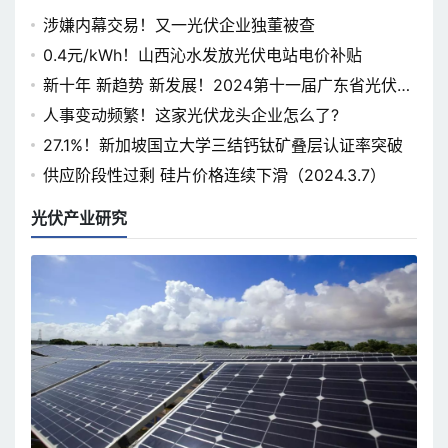
涉嫌内幕交易！又一光伏企业独董被查
0.4元/kWh！山西沁水发放光伏电站电价补贴
新十年 新趋势 新发展！2024第十一届广东省光伏论
坛即将开幕
人事变动频繁！这家光伏龙头企业怎么了?
27.1%！新加坡国立大学三结钙钛矿叠层认证率突破
供应阶段性过剩 硅片价格连续下滑（2024.3.7）
光伏产业研究