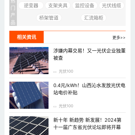
热
逆变器
支架夹具
监控设备
光伏线缆
门
产
桥架管道
汇流箱柜
品
相关资讯
更多>>
涉嫌内幕交易！又一光伏企业独董
被查
光伏100
0.4元/kWh！山西沁水发放光伏电
站电价补贴
光伏100
新十年 新趋势 新发展！2024第
十一届广东省光伏论坛即将开幕