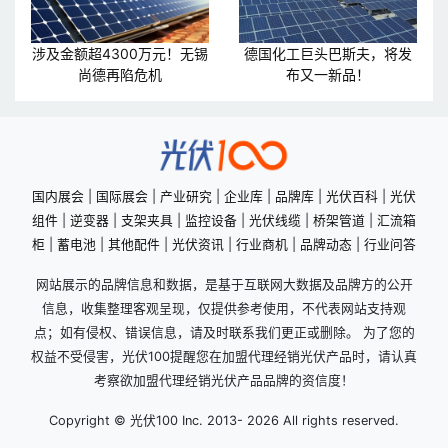
涉及金额超4300万元！无锡
德国化工巨头巴斯夫，将发
尚德再陷危机
布又一新品！
国内展会
|
国际展会
|
产业研究
|
企业库
|
品牌库
|
光伏百科
|
光伏
组件
|
逆变器
|
支架夹具
|
监控设备
|
光伏线缆
|
桥架管道
|
汇流箱
柜
|
蓄电池
|
其他配件
|
光伏资讯
|
行业商机
|
品牌动态
|
行业问答
网站展示的品牌信息和数据，是基于互联网大数据及品牌方的公开
信息，收集整理客观呈现，仅提供参考使用，不代表网站支持观
点；如有侵权、错误信息，请及时联系我们更正或删除。 为了您的
权益不受侵害，光伏100提醒您在加盟代理经销光伏产品时，请认真
考察欲加盟代理经销光伏产品品牌的资信度！
Copyright © 光伏100 Inc. 2013-
2026 All rights reserved.