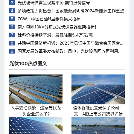
3
光伏玻璃供需呈现紧平衡 期待涨价信号
4
多项政策即将出台！国家能源局明确2024新能源工作重点
5
7GW！中国石油N型组件集采招标
6
南方电网10kV分布式光伏逆变器框架招标！
7
硅料价格持续下滑，最低降至5.4万元/吨
8
共话中国经济新机遇：2023年见证中国与海合会国家合作
热度持续升温
9
国家发展改革委发布新政：风电、光伏设备回收再利用，
打造绿色循环经济新模式
光伏100热点图文
人事变动频繁！这家光伏龙
佳禾智能设立光伏子公司！
头企业怎么了?
又一A股上市公司跨界光伏