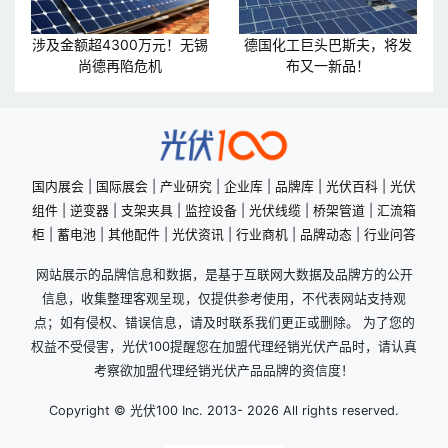
涉及金额超4300万元！无锡
德国化工巨头巴斯夫，将发
尚德再陷危机
布又一新品！
国内展会
|
国际展会
|
产业研究
|
企业库
|
品牌库
|
光伏百科
|
光伏
组件
|
逆变器
|
支架夹具
|
监控设备
|
光伏线缆
|
桥架管道
|
汇流箱
柜
|
蓄电池
|
其他配件
|
光伏资讯
|
行业商机
|
品牌动态
|
行业问答
网站展示的品牌信息和数据，是基于互联网大数据及品牌方的公开
信息，收集整理客观呈现，仅提供参考使用，不代表网站支持观
点；如有侵权、错误信息，请及时联系我们更正或删除。 为了您的
权益不受侵害，光伏100提醒您在加盟代理经销光伏产品时，请认真
考察欲加盟代理经销光伏产品品牌的资信度！
Copyright © 光伏100 Inc. 2013-
2026 All rights reserved.