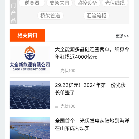
逆变器
支架夹具
监控设备
光伏线缆
门
产
桥架管道
汇流箱柜
品
相关资讯
更多>>
大全能源多晶硅连签两单，细算今
年狂揽近4000亿元
光伏100
29.22亿元！2024年第一份光伏
长单签了
光伏100
全国首个！光伏发电从陆地到海洋
在山东成为现实