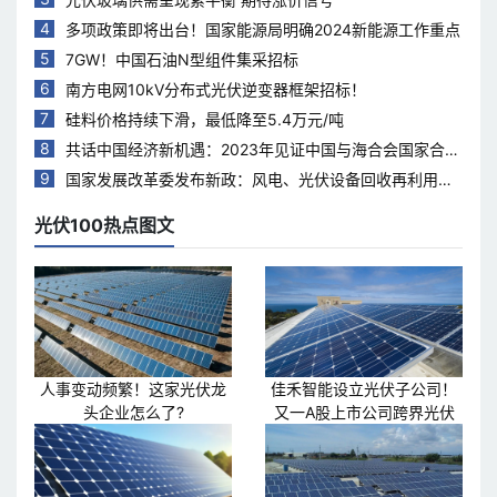
4
多项政策即将出台！国家能源局明确2024新能源工作重点
5
7GW！中国石油N型组件集采招标
6
南方电网10kV分布式光伏逆变器框架招标！
7
硅料价格持续下滑，最低降至5.4万元/吨
8
共话中国经济新机遇：2023年见证中国与海合会国家合作
热度持续升温
9
国家发展改革委发布新政：风电、光伏设备回收再利用，
打造绿色循环经济新模式
光伏100热点图文
人事变动频繁！这家光伏龙
佳禾智能设立光伏子公司！
头企业怎么了?
又一A股上市公司跨界光伏