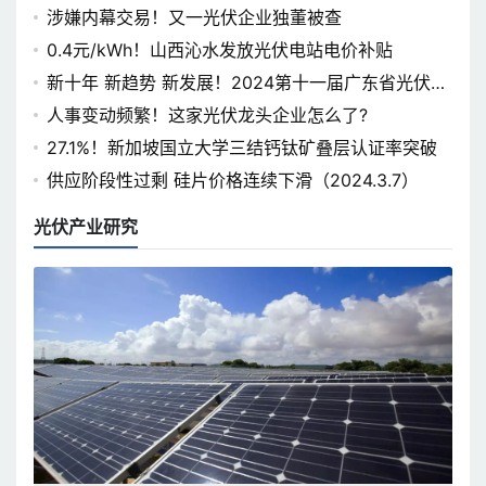
涉嫌内幕交易！又一光伏企业独董被查
0.4元/kWh！山西沁水发放光伏电站电价补贴
新十年 新趋势 新发展！2024第十一届广东省光伏论
坛即将开幕
人事变动频繁！这家光伏龙头企业怎么了?
27.1%！新加坡国立大学三结钙钛矿叠层认证率突破
供应阶段性过剩 硅片价格连续下滑（2024.3.7）
光伏产业研究