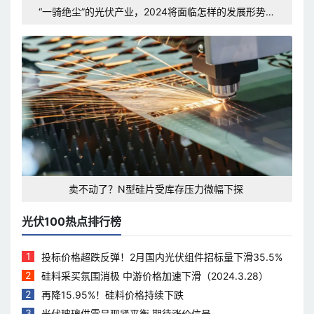
“一骑绝尘”的光伏产业，2024将面临怎样的发展形势和
挑战？
卖不动了？N型硅片受库存压力微幅下探
光伏100热点排行榜
1
投标价格超跌反弹！2月国内光伏组件招标量下滑35.5%
2
硅料采买氛围消极 中游价格加速下滑（2024.3.28）
2
再降15.95%！硅料价格持续下跌
3
光伏玻璃供需呈现紧平衡 期待涨价信号