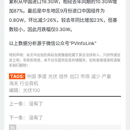
累积从中国进口19.3GW，相较去年同期的10.3GW增
加87%。最后是中东地区9月份进口中国组件为
0.8GW，环比减少26%，较去年同比增加23%，但基
数较小，因此月跌幅仅0.3GW。
以上数据分析源于微信公众号“PVInfoLink”
特别声明：本文中出现的商标及图像版权属于其合法持有人，只供传递信
息之用，非商务用途，本平台仅提供信息存储服务，如有差错或侵权请联
系我们删除！
TAGS:
中国
季度
光伏
组件
出口
市场
减少
产量
海关
行业商机
编辑：光伏100
上一条： 没有了
下一条： 没有了
热