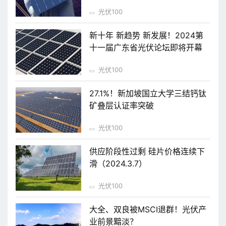
光伏100
新十年 新趋势 新发展！2024第
十一届广东省光伏论坛即将开幕
光伏100
27.1%！新加坡国立大学三结钙钛
矿叠层认证率突破
光伏100
供应阶段性过剩 硅片价格连续下
滑（2024.3.7）
光伏100
大全、双良被MSCI退群！光伏产
业前景黯淡？