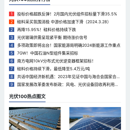
1
投标价格超跌反弹！2月国内光伏组件招标量下滑35.5%
2
硅料采买氛围消极 中游价格加速下滑（2024.3.28）
2
再降15.95%！硅料价格持续下跌
3
光伏玻璃供需呈现紧平衡 期待涨价信号
4
多项政策即将出台！国家能源局明确2024新能源工作重点
5
7GW！中国石油N型组件集采招标
6
南方电网10kV分布式光伏逆变器框架招标！
7
硅料价格持续下滑，最低降至5.4万元/吨
8
共话中国经济新机遇：2023年见证中国与海合会国家合作
热度持续升温
9
国家发展改革委发布新政：风电、光伏设备回收再利用，
打造绿色循环经济新模式
光伏100热点图文