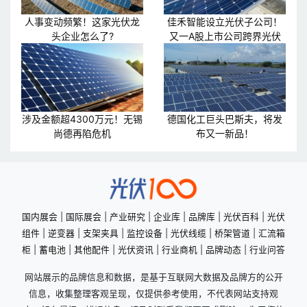
人事变动频繁！这家光伏龙
佳禾智能设立光伏子公司！
头企业怎么了?
又一A股上市公司跨界光伏
涉及金额超4300万元！无锡
德国化工巨头巴斯夫，将发
尚德再陷危机
布又一新品！
国内展会
|
国际展会
|
产业研究
|
企业库
|
品牌库
|
光伏百科
|
光伏
组件
|
逆变器
|
支架夹具
|
监控设备
|
光伏线缆
|
桥架管道
|
汇流箱
柜
|
蓄电池
|
其他配件
|
光伏资讯
|
行业商机
|
品牌动态
|
行业问答
网站展示的品牌信息和数据，是基于互联网大数据及品牌方的公开
信息，收集整理客观呈现，仅提供参考使用，不代表网站支持观