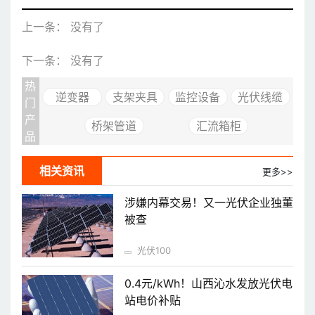
上一条： 没有了
下一条： 没有了
热
逆变器
支架夹具
监控设备
光伏线缆
门
产
桥架管道
汇流箱柜
品
相关资讯
更多>>
涉嫌内幕交易！又一光伏企业独董
被查
光伏100
0.4元/kWh！山西沁水发放光伏电
站电价补贴