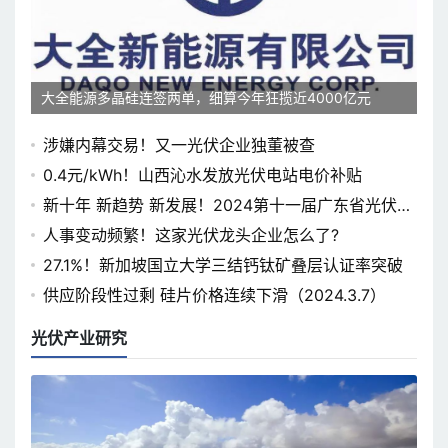
大全能源多晶硅连签两单，细算今年狂揽近4000亿元
涉嫌内幕交易！又一光伏企业独董被查
0.4元/kWh！山西沁水发放光伏电站电价补贴
新十年 新趋势 新发展！2024第十一届广东省光伏论
坛即将开幕
人事变动频繁！这家光伏龙头企业怎么了?
27.1%！新加坡国立大学三结钙钛矿叠层认证率突破
供应阶段性过剩 硅片价格连续下滑（2024.3.7）
光伏产业研究