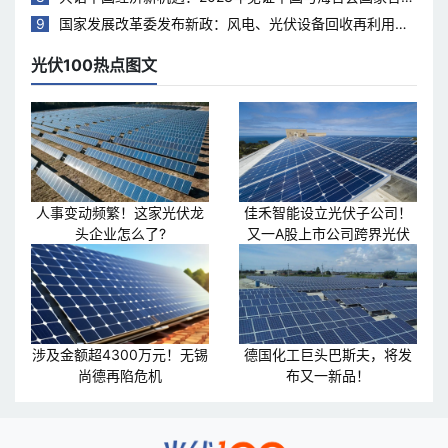
热度持续升温
9
国家发展改革委发布新政：风电、光伏设备回收再利用，
打造绿色循环经济新模式
光伏100热点图文
人事变动频繁！这家光伏龙
佳禾智能设立光伏子公司！
头企业怎么了?
又一A股上市公司跨界光伏
涉及金额超4300万元！无锡
德国化工巨头巴斯夫，将发
尚德再陷危机
布又一新品！