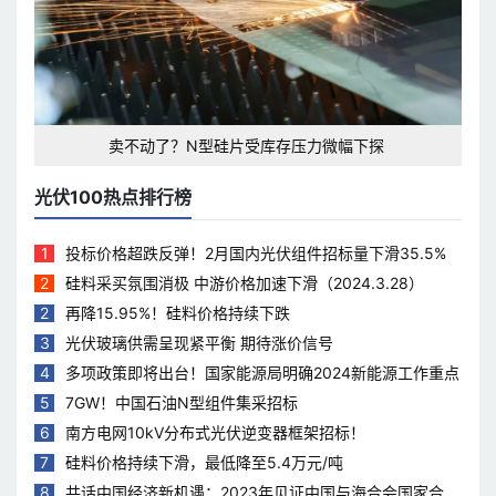
卖不动了？N型硅片受库存压力微幅下探
光伏100热点排行榜
1
投标价格超跌反弹！2月国内光伏组件招标量下滑35.5%
2
硅料采买氛围消极 中游价格加速下滑（2024.3.28）
2
再降15.95%！硅料价格持续下跌
3
光伏玻璃供需呈现紧平衡 期待涨价信号
4
多项政策即将出台！国家能源局明确2024新能源工作重点
5
7GW！中国石油N型组件集采招标
6
南方电网10kV分布式光伏逆变器框架招标！
7
硅料价格持续下滑，最低降至5.4万元/吨
8
共话中国经济新机遇：2023年见证中国与海合会国家合作