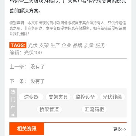
与运营三大板块为核心，广大客户提供光伏支架系统完
善的解决方案。
特别声明：本文中出现的商标及图像版权属于其合法持有人，只供传递信
息之用，非商务用途，本平台仅提供信息存储服务，如有差错或侵权请联
系我们删除！
TAGS:
光伏
支架
生产
企业
品牌
质量
服务
编辑：光伏100
上一条： 没有了
下一条： 没有了
热
逆变器
支架夹具
监控设备
光伏线缆
门
产
桥架管道
汇流箱柜
品
相关资讯
更多>>