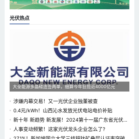
光伏热点
大全能源多晶硅连签两单，细算今年狂揽近4000亿元
涉嫌内幕交易！又一光伏企业独董被查
0.4元/kWh！山西沁水发放光伏电站电价补贴
新十年 新趋势 新发展！2024第十一届广东省光伏论
坛即将开幕
人事变动频繁！这家光伏龙头企业怎么了?
27.1%！新加坡国立大学三结钙钛矿叠层认证率突破