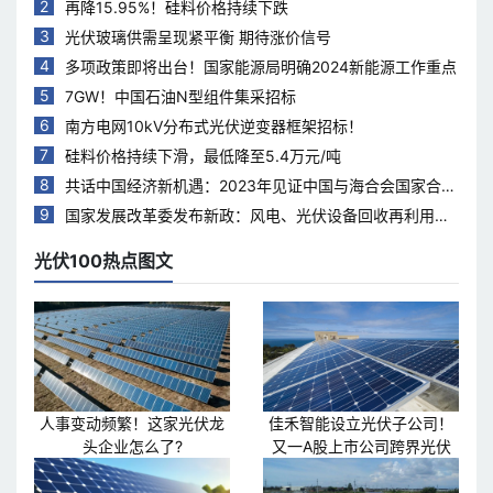
2
再降15.95%！硅料价格持续下跌
3
光伏玻璃供需呈现紧平衡 期待涨价信号
4
多项政策即将出台！国家能源局明确2024新能源工作重点
5
7GW！中国石油N型组件集采招标
6
南方电网10kV分布式光伏逆变器框架招标！
7
硅料价格持续下滑，最低降至5.4万元/吨
8
共话中国经济新机遇：2023年见证中国与海合会国家合作
热度持续升温
9
国家发展改革委发布新政：风电、光伏设备回收再利用，
打造绿色循环经济新模式
光伏100热点图文
人事变动频繁！这家光伏龙
佳禾智能设立光伏子公司！
头企业怎么了?
又一A股上市公司跨界光伏