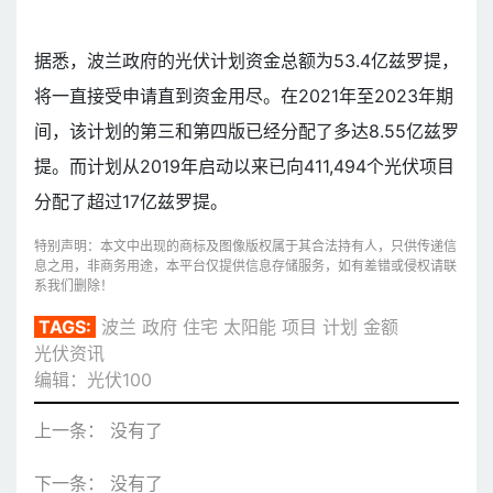
据悉，波兰政府的光伏计划资金总额为53.4亿兹罗提，
将一直接受申请直到资金用尽。在2021年至2023年期
间，该计划的第三和第四版已经分配了多达8.55亿兹罗
提。而计划从2019年启动以来已向411,494个光伏项目
分配了超过17亿兹罗提。
特别声明：本文中出现的商标及图像版权属于其合法持有人，只供传递信
息之用，非商务用途，本平台仅提供信息存储服务，如有差错或侵权请联
系我们删除！
TAGS:
波兰
政府
住宅
太阳能
项目
计划
金额
光伏资讯
编辑：光伏100
上一条： 没有了
下一条： 没有了