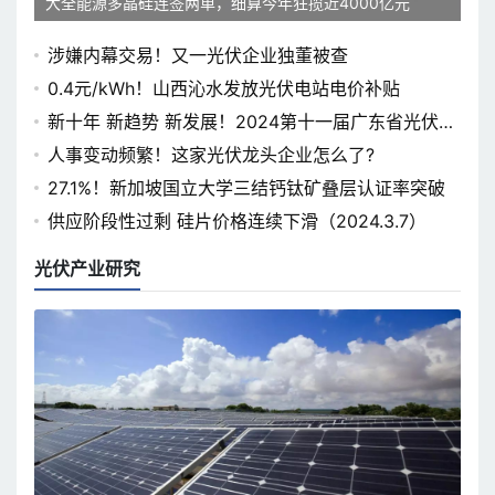
大全能源多晶硅连签两单，细算今年狂揽近4000亿元
涉嫌内幕交易！又一光伏企业独董被查
0.4元/kWh！山西沁水发放光伏电站电价补贴
新十年 新趋势 新发展！2024第十一届广东省光伏论
坛即将开幕
人事变动频繁！这家光伏龙头企业怎么了?
27.1%！新加坡国立大学三结钙钛矿叠层认证率突破
供应阶段性过剩 硅片价格连续下滑（2024.3.7）
光伏产业研究