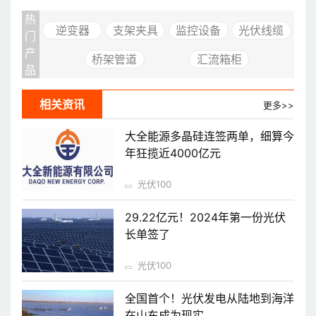
热
逆变器
支架夹具
监控设备
光伏线缆
门
产
桥架管道
汇流箱柜
品
相关资讯
更多>>
大全能源多晶硅连签两单，细算今
年狂揽近4000亿元
光伏100
29.22亿元！2024年第一份光伏
长单签了
光伏100
全国首个！光伏发电从陆地到海洋
在山东成为现实