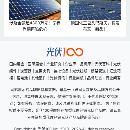
涉及金额超4300万元！无锡
德国化工巨头巴斯夫，将发
尚德再陷危机
布又一新品！
国内展会
|
国际展会
|
产业研究
|
企业库
|
品牌库
|
光伏百科
|
光伏
组件
|
逆变器
|
支架夹具
|
监控设备
|
光伏线缆
|
桥架管道
|
汇流箱
柜
|
蓄电池
|
其他配件
|
光伏资讯
|
行业商机
|
品牌动态
|
行业问答
网站展示的品牌信息和数据，是基于互联网大数据及品牌方的公开
信息，收集整理客观呈现，仅提供参考使用，不代表网站支持观
点；如有侵权、错误信息，请及时联系我们更正或删除。 为了您的
权益不受侵害，光伏100提醒您在加盟代理经销光伏产品时，请认真
考察欲加盟代理经销光伏产品品牌的资信度！
Copyright © 光伏100 Inc. 2013-
2026 All rights reserved.