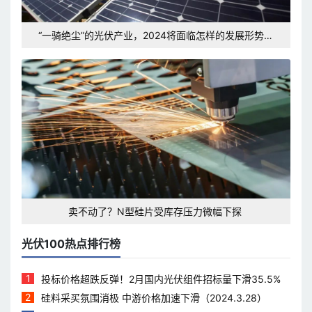
“一骑绝尘”的光伏产业，2024将面临怎样的发展形势和
挑战？
卖不动了？N型硅片受库存压力微幅下探
光伏100热点排行榜
1
投标价格超跌反弹！2月国内光伏组件招标量下滑35.5%
2
硅料采买氛围消极 中游价格加速下滑（2024.3.28）