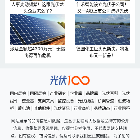
人事变动频繁！这家光伏龙
佳禾智能设立光伏子公司！
头企业怎么了?
又一A股上市公司跨界光伏
涉及金额超4300万元！无锡
德国化工巨头巴斯夫，将发
尚德再陷危机
布又一新品！
国内展会
|
国际展会
|
产业研究
|
企业库
|
品牌库
|
光伏百科
|
光伏
组件
|
逆变器
|
支架夹具
|
监控设备
|
光伏线缆
|
桥架管道
|
汇流箱
柜
|
蓄电池
|
其他配件
|
光伏资讯
|
行业商机
|
品牌动态
|
行业问答
网站展示的品牌信息和数据，是基于互联网大数据及品牌方的公开
信息，收集整理客观呈现，仅提供参考使用，不代表网站支持观
点；如有侵权、错误信息，请及时联系我们更正或删除。 为了您的