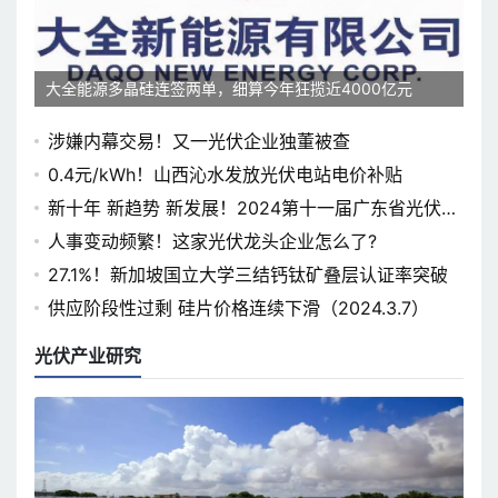
大全能源多晶硅连签两单，细算今年狂揽近4000亿元
涉嫌内幕交易！又一光伏企业独董被查
0.4元/kWh！山西沁水发放光伏电站电价补贴
新十年 新趋势 新发展！2024第十一届广东省光伏论
坛即将开幕
人事变动频繁！这家光伏龙头企业怎么了?
27.1%！新加坡国立大学三结钙钛矿叠层认证率突破
供应阶段性过剩 硅片价格连续下滑（2024.3.7）
光伏产业研究