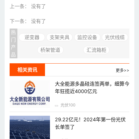
上一条： 没有了
下一条： 没有了
热
逆变器
支架夹具
监控设备
光伏线缆
门
产
桥架管道
汇流箱柜
品
相关资讯
更多>>
大全能源多晶硅连签两单，细算今
年狂揽近4000亿元
光伏100
29.22亿元！2024年第一份光伏
长单签了