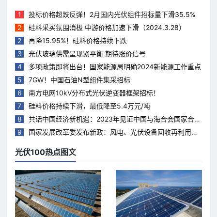
1
投标价格超跌反弹！2月国内光伏组件招标量下滑35.5%
2
硅料采买氛围消极 中游价格加速下滑（2024.3.28）
2
再降15.95%！硅料价格持续下跌
3
光伏玻璃供需呈现紧平衡 期待涨价信号
4
多项政策即将出台！国家能源局明确2024新能源工作重点
5
7GW！中国石油N型组件集采招标
6
南方电网10kV分布式光伏逆变器框架招标！
7
硅料价格持续下滑，最低降至5.4万元/吨
8
共话中国经济新机遇：2023年见证中国与海合会国家合作
热度持续升温
9
国家发展改革委发布新政：风电、光伏设备回收再利用，
打造绿色循环经济新模式
光伏100热点图文