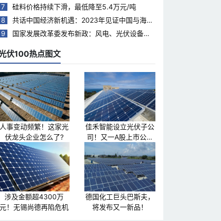
7
硅料价格持续下滑，最低降至5.4万元/吨
8
共话中国经济新机遇：2023年见证中国与海合
会国家合作热度持续升温
9
国家发展改革委发布新政：风电、光伏设备回
收再利用，打造绿色循环经济新模式
光伏100热点图文
人事变动频繁！这家光
佳禾智能设立光伏子公
伏龙头企业怎么了?
司！又一A股上市公司
跨界光伏
涉及金额超4300万
德国化工巨头巴斯夫，
元！无锡尚德再陷危机
将发布又一新品！