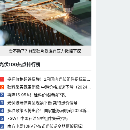
卖不动了？N型硅片受库存压力微幅下探
光伏100热点排行榜
1
投标价格超跌反弹！2月国内光伏组件招标量下
滑35.5%
2
硅料采买氛围消极 中游价格加速下滑（2024.
3.28）
2
再降15.95%！硅料价格持续下跌
3
光伏玻璃供需呈现紧平衡 期待涨价信号
4
多项政策即将出台！国家能源局明确2024新能
源工作重点
5
7GW！中国石油N型组件集采招标
6
南方电网10kV分布式光伏逆变器框架招标！