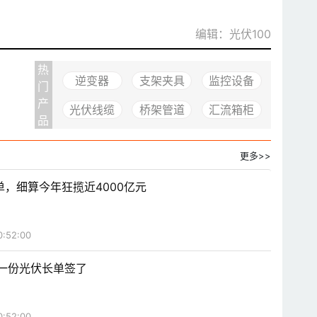
编辑：光伏100
热
逆变器
支架夹具
监控设备
门
产
光伏线缆
桥架管道
汇流箱柜
品
更多>>
，细算今年狂揽近4000亿元
0:52:00
年第一份光伏长单签了
0:52:00