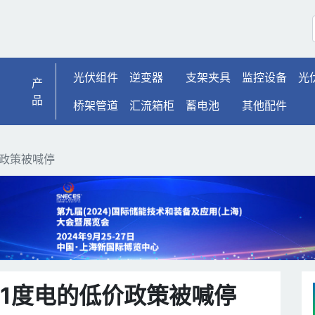
的低价政策被喊停 | 光伏1
光伏组件
逆变器
支架夹具
监控设备
光
产
品
桥架管道
汇流箱柜
蓄电池
其他配件
价政策被喊停
元1度电的低价政策被喊停