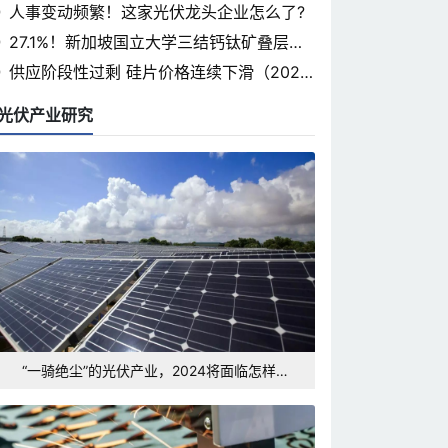
省光伏论坛即将开幕
人事变动频繁！这家光伏龙头企业怎么了?
27.1%！新加坡国立大学三结钙钛矿叠层认
证率突破
供应阶段性过剩 硅片价格连续下滑（2024.
3.7）
光伏产业研究
“一骑绝尘”的光伏产业，2024将面临怎样的
发展形势和挑战？