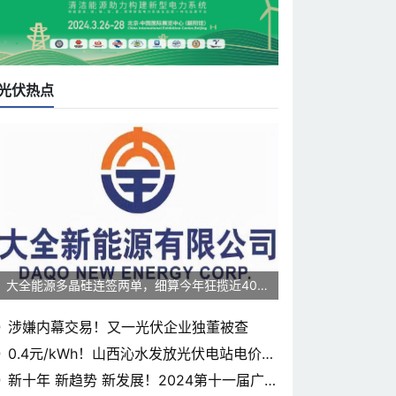
光伏热点
大全能源多晶硅连签两单，细算今年狂揽近400
0亿元
涉嫌内幕交易！又一光伏企业独董被查
0.4元/kWh！山西沁水发放光伏电站电价补
贴
新十年 新趋势 新发展！2024第十一届广东