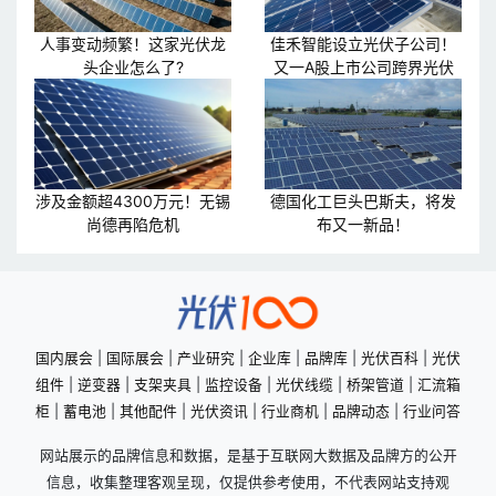
人事变动频繁！这家光伏龙
佳禾智能设立光伏子公司！
头企业怎么了?
又一A股上市公司跨界光伏
涉及金额超4300万元！无锡
德国化工巨头巴斯夫，将发
尚德再陷危机
布又一新品！
国内展会
|
国际展会
|
产业研究
|
企业库
|
品牌库
|
光伏百科
|
光伏
组件
|
逆变器
|
支架夹具
|
监控设备
|
光伏线缆
|
桥架管道
|
汇流箱
柜
|
蓄电池
|
其他配件
|
光伏资讯
|
行业商机
|
品牌动态
|
行业问答
网站展示的品牌信息和数据，是基于互联网大数据及品牌方的公开
信息，收集整理客观呈现，仅提供参考使用，不代表网站支持观