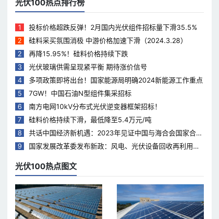
光伏100热点排行榜
1
投标价格超跌反弹！2月国内光伏组件招标量下滑35.5%
2
硅料采买氛围消极 中游价格加速下滑（2024.3.28）
2
再降15.95%！硅料价格持续下跌
3
光伏玻璃供需呈现紧平衡 期待涨价信号
4
多项政策即将出台！国家能源局明确2024新能源工作重点
5
7GW！中国石油N型组件集采招标
6
南方电网10kV分布式光伏逆变器框架招标！
7
硅料价格持续下滑，最低降至5.4万元/吨
8
共话中国经济新机遇：2023年见证中国与海合会国家合作
热度持续升温
9
国家发展改革委发布新政：风电、光伏设备回收再利用，
打造绿色循环经济新模式
光伏100热点图文