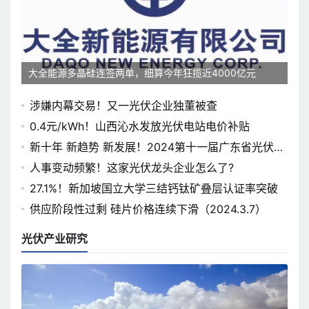
大全能源多晶硅连签两单，细算今年狂揽近4000亿元
涉嫌内幕交易！又一光伏企业独董被查
0.4元/kWh！山西沁水发放光伏电站电价补贴
新十年 新趋势 新发展！2024第十一届广东省光伏论
坛即将开幕
人事变动频繁！这家光伏龙头企业怎么了?
27.1%！新加坡国立大学三结钙钛矿叠层认证率突破
供应阶段性过剩 硅片价格连续下滑（2024.3.7）
光伏产业研究