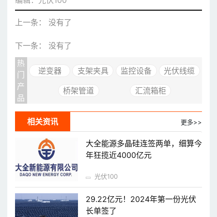
编辑：光伏100
上一条： 没有了
下一条： 没有了
热
逆变器
支架夹具
监控设备
光伏线缆
门
产
桥架管道
汇流箱柜
品
相关资讯
更多>>
大全能源多晶硅连签两单，细算今
年狂揽近4000亿元
光伏100
29.22亿元！2024年第一份光伏
长单签了