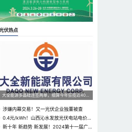
光伏热点
大全能源多晶硅连签两单，细算今年狂揽近400
0亿元
涉嫌内幕交易！又一光伏企业独董被查
0.4元/kWh！山西沁水发放光伏电站电价补
贴
新十年 新趋势 新发展！2024第十一届广东