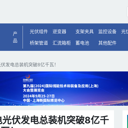
发电总装机突破8亿千瓦！ 
光伏组件
逆变器
支架夹具
监控设备
光
产
品
桥架管道
汇流箱柜
蓄电池
其他配件
光伏发电总装机突破8亿千瓦！
电光伏发电总装机突破8亿千