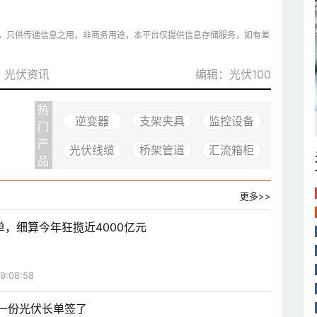
，只供传递信息之用，非商务用途，本平台仅提供信息存储服务，如有差
据
光伏资讯
编辑：光伏100
热
逆变器
支架夹具
监控设备
门
产
光伏线缆
桥架管道
汇流箱柜
品
更多>>
，细算今年狂揽近4000亿元
9:08:58
年第一份光伏长单签了