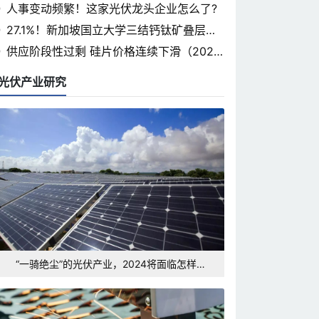
省光伏论坛即将开幕
人事变动频繁！这家光伏龙头企业怎么了?
27.1%！新加坡国立大学三结钙钛矿叠层认
证率突破
供应阶段性过剩 硅片价格连续下滑（2024.
3.7）
光伏产业研究
“一骑绝尘”的光伏产业，2024将面临怎样的
发展形势和挑战？