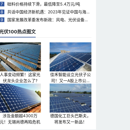
7
硅料价格持续下滑，最低降至5.4万元/吨
8
共话中国经济新机遇：2023年见证中国与海合
会国家合作热度持续升温
9
国家发展改革委发布新政：风电、光伏设备回
收再利用，打造绿色循环经济新模式
光伏100热点图文
人事变动频繁！这家光
佳禾智能设立光伏子公
伏龙头企业怎么了?
司！又一A股上市公司
跨界光伏
涉及金额超4300万
德国化工巨头巴斯夫，
元！无锡尚德再陷危机
将发布又一新品！