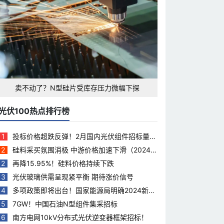
卖不动了？N型硅片受库存压力微幅下探
光伏100热点排行榜
1
投标价格超跌反弹！2月国内光伏组件招标量下
滑35.5%
2
硅料采买氛围消极 中游价格加速下滑（2024.
3.28）
2
再降15.95%！硅料价格持续下跌
3
光伏玻璃供需呈现紧平衡 期待涨价信号
4
多项政策即将出台！国家能源局明确2024新能
源工作重点
5
7GW！中国石油N型组件集采招标
6
南方电网10kV分布式光伏逆变器框架招标！