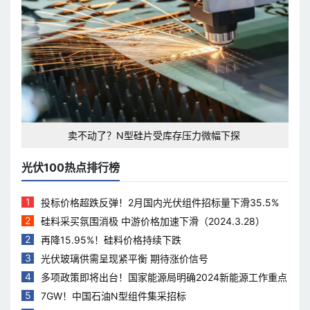
卖不动了？N型硅片受库存压力微幅下探
光伏100热点排行榜
1
投标价格超跌反弹！2月国内光伏组件招标量下滑35.5%
2
硅料采买氛围消极 中游价格加速下滑（2024.3.28）
2
再降15.95%！硅料价格持续下跌
3
光伏玻璃供需呈现紧平衡 期待涨价信号
4
多项政策即将出台！国家能源局明确2024新能源工作重点
5
7GW！中国石油N型组件集采招标