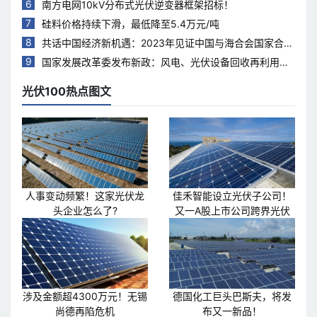
6
南方电网10kV分布式光伏逆变器框架招标！
7
硅料价格持续下滑，最低降至5.4万元/吨
8
共话中国经济新机遇：2023年见证中国与海合会国家合作
热度持续升温
9
国家发展改革委发布新政：风电、光伏设备回收再利用，
打造绿色循环经济新模式
光伏100热点图文
人事变动频繁！这家光伏龙
佳禾智能设立光伏子公司！
头企业怎么了?
又一A股上市公司跨界光伏
涉及金额超4300万元！无锡
德国化工巨头巴斯夫，将发
尚德再陷危机
布又一新品！