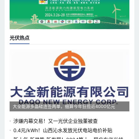
光伏热点
大全能源多晶硅连签两单，细算今年狂揽近4000亿元
涉嫌内幕交易！又一光伏企业独董被查
0.4元/kWh！山西沁水发放光伏电站电价补贴