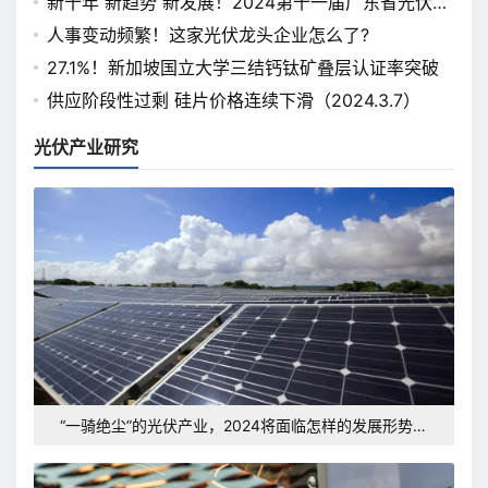
新十年 新趋势 新发展！2024第十一届广东省光伏论
坛即将开幕
人事变动频繁！这家光伏龙头企业怎么了?
27.1%！新加坡国立大学三结钙钛矿叠层认证率突破
供应阶段性过剩 硅片价格连续下滑（2024.3.7）
光伏产业研究
“一骑绝尘”的光伏产业，2024将面临怎样的发展形势和
挑战？