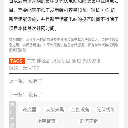
日以后新增并网的集中式光伏电站和陆上集中式风电项
目，需要配置不低于发电装机容量10%、时长1小时的
新型储能设施，并且新型储能电站的投产时间不得晚于
项目本体首次并网时间。
特别声明：本文中出现的商标及图像版权属于其合法持有人，只供传递信
息之用，非商务用途，本平台仅提供信息存储服务，如有差错或侵权请联
系我们删除！
TAGS:
广东
能源局
风光项目
通知
光伏资讯
编辑：光伏100
上一条： 没有了
下一条： 没有了
热
逆变器
支架夹具
监控设备
光伏线缆
门
产
桥架管道
汇流箱柜
品