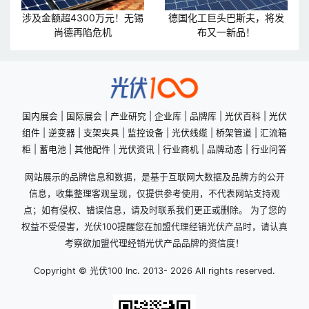
涉及金额超4300万元！无锡
德国化工巨头巴斯夫，将发
尚德再陷危机
布又一新品！
国内展会
|
国际展会
|
产业研究
|
企业库
|
品牌库
|
光伏百科
|
光伏
组件
|
逆变器
|
支架夹具
|
监控设备
|
光伏线缆
|
桥架管道
|
汇流箱
柜
|
蓄电池
|
其他配件
|
光伏资讯
|
行业商机
|
品牌动态
|
行业问答
网站展示的品牌信息和数据，是基于互联网大数据及品牌方的公开
信息，收集整理客观呈现，仅提供参考使用，不代表网站支持观
点；如有侵权、错误信息，请及时联系我们更正或删除。 为了您的
权益不受侵害，光伏100提醒您在加盟代理经销光伏产品时，请认真
考察欲加盟代理经销光伏产品品牌的资信度！
Copyright © 光伏100 Inc. 2013-
2026 All rights reserved.