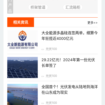
产
桥架管道
汇流箱柜
品
相关资讯
更多>>
大全能源多晶硅连签两单，细算今
年狂揽近4000亿元
光伏100
29.22亿元！2024年第一份光伏
长单签了
光伏100
全国首个！光伏发电从陆地到海洋
在山东成为现实
光伏100