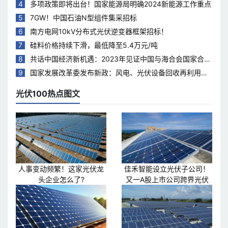
4
多项政策即将出台！国家能源局明确2024新能源工作重点
5
7GW！中国石油N型组件集采招标
6
南方电网10kV分布式光伏逆变器框架招标！
7
硅料价格持续下滑，最低降至5.4万元/吨
8
共话中国经济新机遇：2023年见证中国与海合会国家合作
热度持续升温
9
国家发展改革委发布新政：风电、光伏设备回收再利用，
打造绿色循环经济新模式
光伏100热点图文
人事变动频繁！这家光伏龙
佳禾智能设立光伏子公司！
头企业怎么了?
又一A股上市公司跨界光伏