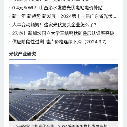
0.4元/kWh！山西沁水发放光伏电站电价补贴
新十年 新趋势 新发展！2024第十一届广东省光伏论
坛即将开幕
人事变动频繁！这家光伏龙头企业怎么了?
27.1%！新加坡国立大学三结钙钛矿叠层认证率突破
供应阶段性过剩 硅片价格连续下滑（2024.3.7）
光伏产业研究
“一骑绝尘”的光伏产业，2024将面临怎样的发展形势和