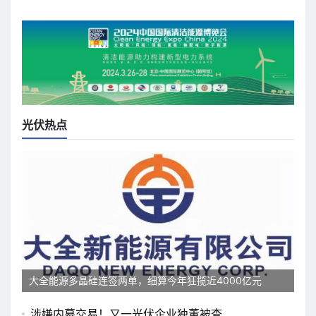
光伏热点
大全能源多晶硅连签两单，细算今年狂揽近4000亿元
涉嫌内幕交易！又一光伏企业独董被查