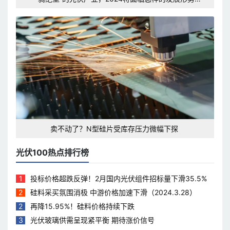
挑战？
卖不动了？N型硅片受库存压力微幅下探
光伏100热点排行榜
1
投标价格超跌反弹！2月国内光伏组件招标量下滑35.5%
2
硅料采买氛围消极 中游价格加速下滑（2024.3.28）
2
再降15.95%！硅料价格持续下跌
3
光伏玻璃供需呈现紧平衡 期待涨价信号