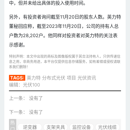
中，但并未给出具体的投入使用时间。
另外，有投资者询问截至11月20日的股东人数。英力特
董秘回应称，截至2023年11月20日，公司的持有人总
户数为28,202户。他同样对投资者对英力特的关注表
示感谢。
特别声明：本文中出现的商标及图像版权属于其合法持有人，只供传递信
息之用，非商务用途，本平台仅提供信息存储服务，如有差错或侵权请联
系我们删除！
TAGS:
英力特
分布式光伏
项目
光伏资讯
编辑：光伏100
上一条： 没有了
下一条： 没有了
热
逆变器
支架夹具
监控设备
光伏线缆
门