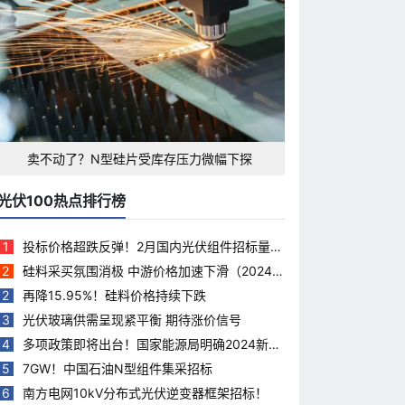
卖不动了？N型硅片受库存压力微幅下探
光伏100热点排行榜
1
投标价格超跌反弹！2月国内光伏组件招标量下
滑35.5%
2
硅料采买氛围消极 中游价格加速下滑（2024.
3.28）
2
再降15.95%！硅料价格持续下跌
3
光伏玻璃供需呈现紧平衡 期待涨价信号
4
多项政策即将出台！国家能源局明确2024新能
源工作重点
5
7GW！中国石油N型组件集采招标
6
南方电网10kV分布式光伏逆变器框架招标！