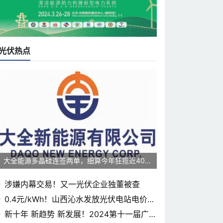
光伏热点
大全能源多晶硅连签两单，细算今年狂揽近400
0亿元
涉嫌内幕交易！又一光伏企业独董被查
0.4元/kWh！山西沁水发放光伏电站电价补
贴
新十年 新趋势 新发展！2024第十一届广东