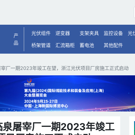
宰厂一期2023年竣工在
光伏组件
逆变器
支架夹具
监控设备
光
产
品
桥架管道
汇流箱柜
蓄电池
其他配件
宰厂一期2023年竣工在望，浙江光伏项目厂房施工正式启动
泉屠宰厂一期2023年竣工