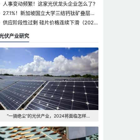
省光伏论坛即将开幕
人事变动频繁！这家光伏龙头企业怎么了?
27.1%！新加坡国立大学三结钙钛矿叠层认
证率突破
供应阶段性过剩 硅片价格连续下滑（2024.
3.7）
光伏产业研究
“一骑绝尘”的光伏产业，2024将面临怎样的
发展形势和挑战？