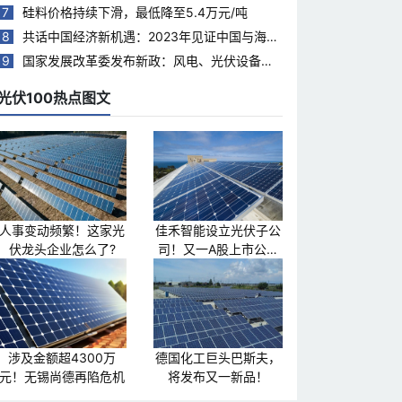
7
硅料价格持续下滑，最低降至5.4万元/吨
8
共话中国经济新机遇：2023年见证中国与海合
会国家合作热度持续升温
9
国家发展改革委发布新政：风电、光伏设备回
收再利用，打造绿色循环经济新模式
光伏100热点图文
人事变动频繁！这家光
佳禾智能设立光伏子公
伏龙头企业怎么了?
司！又一A股上市公司
跨界光伏
涉及金额超4300万
德国化工巨头巴斯夫，
元！无锡尚德再陷危机
将发布又一新品！