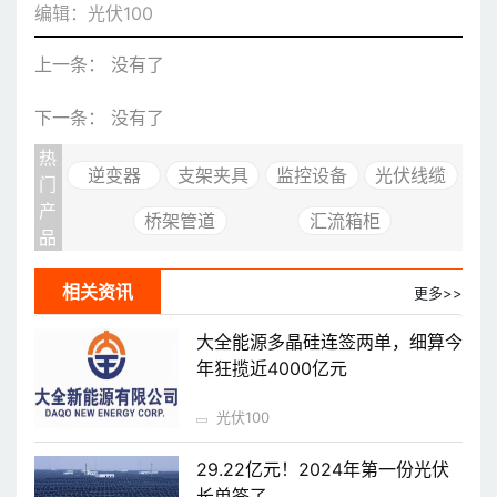
编辑：光伏100
上一条： 没有了
下一条： 没有了
热
逆变器
支架夹具
监控设备
光伏线缆
门
产
桥架管道
汇流箱柜
品
相关资讯
更多>>
大全能源多晶硅连签两单，细算今
年狂揽近4000亿元
光伏100
29.22亿元！2024年第一份光伏
长单签了