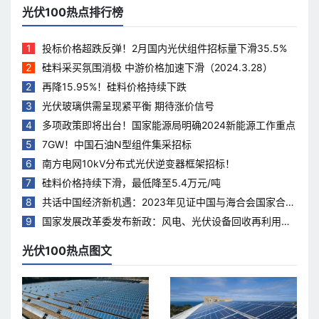
光伏100热点排行榜
1
投标价格超跌反弹！2月国内光伏组件招标量下滑35.5%
2
硅料采买氛围消极 中游价格加速下滑（2024.3.28）
2
再降15.95%！硅料价格持续下跌
3
光伏玻璃供需呈现紧平衡 期待涨价信号
4
多项政策即将出台！国家能源局明确2024新能源工作重点
5
7GW！中国石油N型组件集采招标
6
南方电网10kV分布式光伏逆变器框架招标！
7
硅料价格持续下滑，最低降至5.4万元/吨
8
共话中国经济新机遇：2023年见证中国与海合会国家合作
热度持续升温
9
国家发展改革委发布新政：风电、光伏设备回收再利用，
打造绿色循环经济新模式
光伏100热点图文