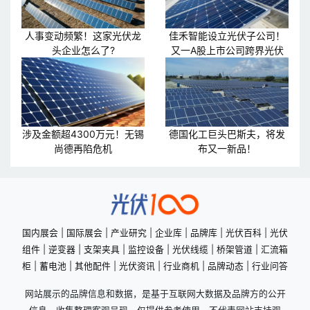
人事变动频繁！这家光伏龙
佳禾智能设立光伏子公司！
头企业怎么了?
又一A股上市公司跨界光伏
涉及金额超4300万元！无锡
德国化工巨头巴斯夫，将发
尚德再陷危机
布又一新品！
国内展会
|
国际展会
|
产业研究
|
企业库
|
品牌库
|
光伏百科
|
光伏
组件
|
逆变器
|
支架夹具
|
监控设备
|
光伏线缆
|
桥架管道
|
汇流箱
柜
|
蓄电池
|
其他配件
|
光伏资讯
|
行业商机
|
品牌动态
|
行业问答
网站展示的品牌信息和数据，是基于互联网大数据及品牌方的公开