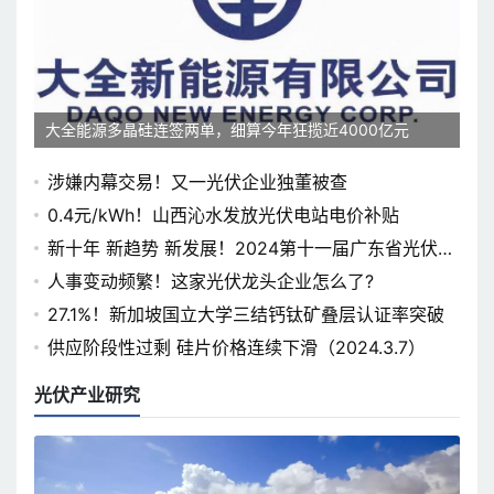
大全能源多晶硅连签两单，细算今年狂揽近4000亿元
涉嫌内幕交易！又一光伏企业独董被查
0.4元/kWh！山西沁水发放光伏电站电价补贴
新十年 新趋势 新发展！2024第十一届广东省光伏论
坛即将开幕
人事变动频繁！这家光伏龙头企业怎么了?
27.1%！新加坡国立大学三结钙钛矿叠层认证率突破
供应阶段性过剩 硅片价格连续下滑（2024.3.7）
光伏产业研究