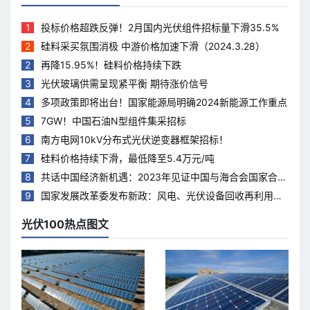
1
投标价格超跌反弹！2月国内光伏组件招标量下滑35.5%
2
硅料采买氛围消极 中游价格加速下滑（2024.3.28）
2
再降15.95%！硅料价格持续下跌
3
光伏玻璃供需呈现紧平衡 期待涨价信号
4
多项政策即将出台！国家能源局明确2024新能源工作重点
5
7GW！中国石油N型组件集采招标
6
南方电网10kV分布式光伏逆变器框架招标！
7
硅料价格持续下滑，最低降至5.4万元/吨
8
共话中国经济新机遇：2023年见证中国与海合会国家合作
热度持续升温
9
国家发展改革委发布新政：风电、光伏设备回收再利用，
打造绿色循环经济新模式
光伏100热点图文