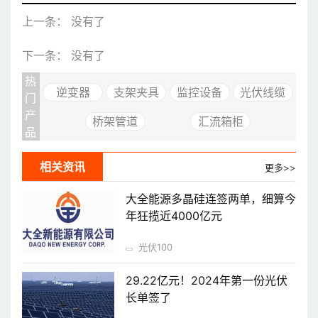
上一条： 没有了
下一条： 没有了
热
逆变器
支架夹具
监控设备
光伏线缆
门
产
桥架管道
汇流箱柜
品
相关资讯
更多>>
大全能源多晶硅连签两单，细算今
年狂揽近4000亿元
光伏100
29.22亿元！2024年第一份光伏
长单签了