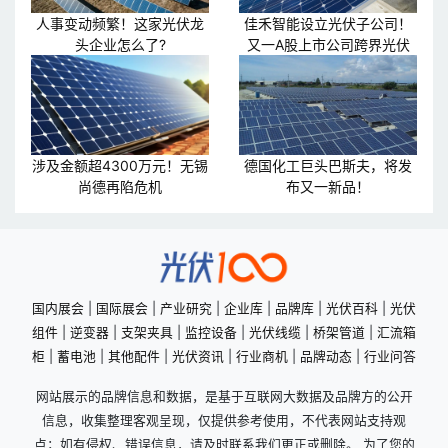
人事变动频繁！这家光伏龙
佳禾智能设立光伏子公司！
头企业怎么了?
又一A股上市公司跨界光伏
涉及金额超4300万元！无锡
德国化工巨头巴斯夫，将发
尚德再陷危机
布又一新品！
国内展会
|
国际展会
|
产业研究
|
企业库
|
品牌库
|
光伏百科
|
光伏
组件
|
逆变器
|
支架夹具
|
监控设备
|
光伏线缆
|
桥架管道
|
汇流箱
柜
|
蓄电池
|
其他配件
|
光伏资讯
|
行业商机
|
品牌动态
|
行业问答
网站展示的品牌信息和数据，是基于互联网大数据及品牌方的公开
信息，收集整理客观呈现，仅提供参考使用，不代表网站支持观
点；如有侵权、错误信息，请及时联系我们更正或删除。 为了您的