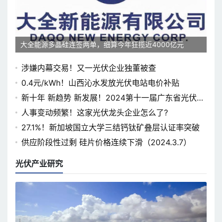
大全能源多晶硅连签两单，细算今年狂揽近4000亿元
涉嫌内幕交易！又一光伏企业独董被查
0.4元/kWh！山西沁水发放光伏电站电价补贴
新十年 新趋势 新发展！2024第十一届广东省光伏论
坛即将开幕
人事变动频繁！这家光伏龙头企业怎么了?
27.1%！新加坡国立大学三结钙钛矿叠层认证率突破
供应阶段性过剩 硅片价格连续下滑（2024.3.7）
光伏产业研究