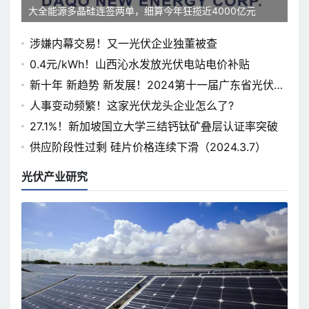
大全能源多晶硅连签两单，细算今年狂揽近4000亿元
涉嫌内幕交易！又一光伏企业独董被查
0.4元/kWh！山西沁水发放光伏电站电价补贴
新十年 新趋势 新发展！2024第十一届广东省光伏论
坛即将开幕
人事变动频繁！这家光伏龙头企业怎么了?
27.1%！新加坡国立大学三结钙钛矿叠层认证率突破
供应阶段性过剩 硅片价格连续下滑（2024.3.7）
光伏产业研究