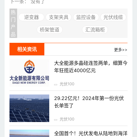
下一条： 没有了
热
逆变器
支架夹具
监控设备
光伏线缆
门
产
桥架管道
汇流箱柜
品
相关资讯
更多>>
大全能源多晶硅连签两单，细算今
年狂揽近4000亿元
光伏100
29.22亿元！2024年第一份光伏
长单签了
光伏100
全国首个！光伏发电从陆地到海洋