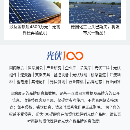
涉及金额超4300万元！无锡
德国化工巨头巴斯夫，将发
尚德再陷危机
布又一新品！
国内展会
|
国际展会
|
产业研究
|
企业库
|
品牌库
|
光伏百科
|
光伏
组件
|
逆变器
|
支架夹具
|
监控设备
|
光伏线缆
|
桥架管道
|
汇流箱
柜
|
蓄电池
|
其他配件
|
光伏资讯
|
行业商机
|
品牌动态
|
行业问答
网站展示的品牌信息和数据，是基于互联网大数据及品牌方的公开
信息，收集整理客观呈现，仅提供参考使用，不代表网站支持观
点；如有侵权、错误信息，请及时联系我们更正或删除。 为了您的
权益不受侵害，光伏100提醒您在加盟代理经销光伏产品时，请认真
考察欲加盟代理经销光伏产品品牌的资信度！