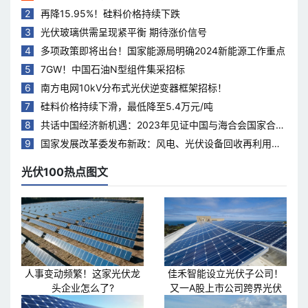
2
再降15.95%！硅料价格持续下跌
3
光伏玻璃供需呈现紧平衡 期待涨价信号
4
多项政策即将出台！国家能源局明确2024新能源工作重点
5
7GW！中国石油N型组件集采招标
6
南方电网10kV分布式光伏逆变器框架招标！
7
硅料价格持续下滑，最低降至5.4万元/吨
8
共话中国经济新机遇：2023年见证中国与海合会国家合作
热度持续升温
9
国家发展改革委发布新政：风电、光伏设备回收再利用，
打造绿色循环经济新模式
光伏100热点图文
人事变动频繁！这家光伏龙
佳禾智能设立光伏子公司！
头企业怎么了?
又一A股上市公司跨界光伏