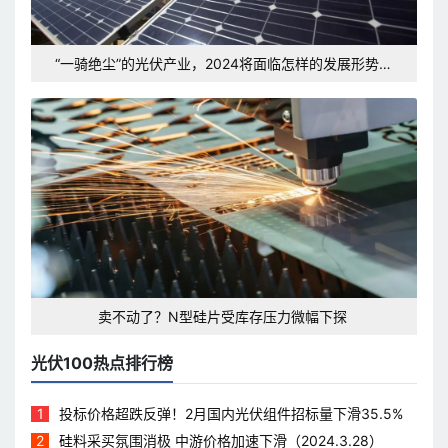
“一骑绝尘”的光伏产业，2024将面临怎样的发展形势和
挑战？
卖不动了？N型硅片受库存压力微幅下探
光伏100热点排行榜
1
投标价格超跌反弹！2月国内光伏组件招标量下滑35.5%
2
硅料采买氛围消极 中游价格加速下滑（2024.3.28）