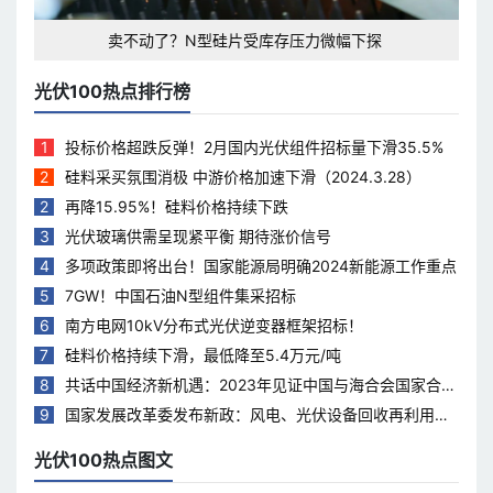
卖不动了？N型硅片受库存压力微幅下探
光伏100热点排行榜
1
投标价格超跌反弹！2月国内光伏组件招标量下滑35.5%
2
硅料采买氛围消极 中游价格加速下滑（2024.3.28）
2
再降15.95%！硅料价格持续下跌
3
光伏玻璃供需呈现紧平衡 期待涨价信号
4
多项政策即将出台！国家能源局明确2024新能源工作重点
5
7GW！中国石油N型组件集采招标
6
南方电网10kV分布式光伏逆变器框架招标！
7
硅料价格持续下滑，最低降至5.4万元/吨
8
共话中国经济新机遇：2023年见证中国与海合会国家合作
热度持续升温
9
国家发展改革委发布新政：风电、光伏设备回收再利用，
打造绿色循环经济新模式
光伏100热点图文