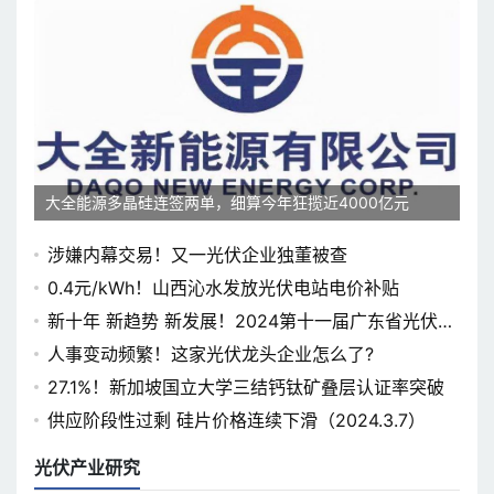
大全能源多晶硅连签两单，细算今年狂揽近4000亿元
涉嫌内幕交易！又一光伏企业独董被查
0.4元/kWh！山西沁水发放光伏电站电价补贴
新十年 新趋势 新发展！2024第十一届广东省光伏论
坛即将开幕
人事变动频繁！这家光伏龙头企业怎么了?
27.1%！新加坡国立大学三结钙钛矿叠层认证率突破
供应阶段性过剩 硅片价格连续下滑（2024.3.7）
光伏产业研究