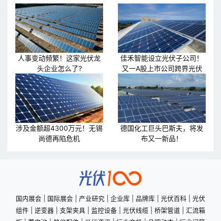
人事变动频繁！这家光伏龙
佳禾智能设立光伏子公司！
头企业怎么了?
又一A股上市公司跨界光伏
涉及金额超4300万元！无锡
德国化工巨头巴斯夫，将发
尚德再陷危机
布又一新品！
国内展会
|
国际展会
|
产业研究
|
企业库
|
品牌库
|
光伏百科
|
光伏
组件
|
逆变器
|
支架夹具
|
监控设备
|
光伏线缆
|
桥架管道
|
汇流箱