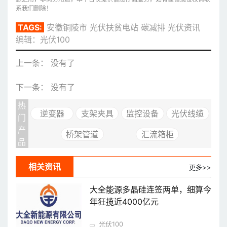
系我们删除！
TAGS:
安徽铜陵市
光伏扶贫电站
碳减排
光伏资讯
编辑：光伏100
上一条： 没有了
下一条： 没有了
热
逆变器
支架夹具
监控设备
光伏线缆
门
产
桥架管道
汇流箱柜
品
相关资讯
更多>>
大全能源多晶硅连签两单，细算今
年狂揽近4000亿元
光伏100