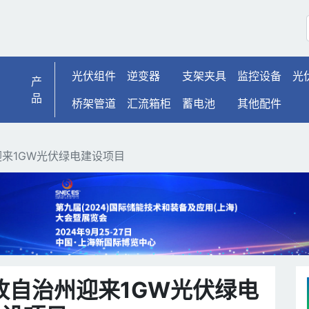
州迎来1GW光伏绿电建设项
光伏组件
逆变器
支架夹具
监控设备
光
产
品
桥架管道
汇流箱柜
蓄电池
其他配件
来1GW光伏绿电建设项目
孜自治州迎来1GW光伏绿电