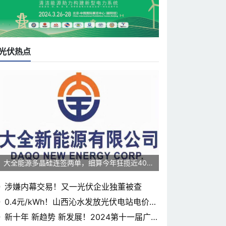
光伏热点
大全能源多晶硅连签两单，细算今年狂揽近400
0亿元
涉嫌内幕交易！又一光伏企业独董被查
0.4元/kWh！山西沁水发放光伏电站电价补
贴
新十年 新趋势 新发展！2024第十一届广东