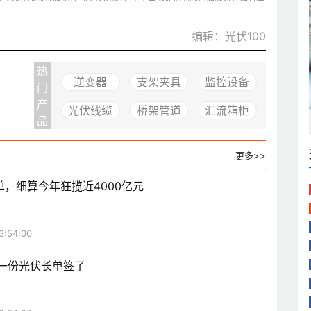
编辑：光伏100
热
逆变器
支架夹具
监控设备
门
产
光伏线缆
桥架管道
汇流箱柜
品
更多>>
，细算今年狂揽近4000亿元
3:54:00
年第一份光伏长单签了