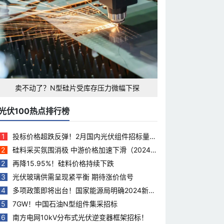
卖不动了？N型硅片受库存压力微幅下探
光伏100热点排行榜
1
投标价格超跌反弹！2月国内光伏组件招标量下
滑35.5%
2
硅料采买氛围消极 中游价格加速下滑（2024.
3.28）
2
再降15.95%！硅料价格持续下跌
3
光伏玻璃供需呈现紧平衡 期待涨价信号
4
多项政策即将出台！国家能源局明确2024新能
源工作重点
5
7GW！中国石油N型组件集采招标
6
南方电网10kV分布式光伏逆变器框架招标！