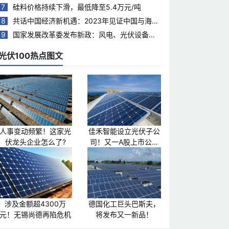
7
硅料价格持续下滑，最低降至5.4万元/吨
8
共话中国经济新机遇：2023年见证中国与海合
会国家合作热度持续升温
9
国家发展改革委发布新政：风电、光伏设备回
收再利用，打造绿色循环经济新模式
光伏100热点图文
人事变动频繁！这家光
佳禾智能设立光伏子公
伏龙头企业怎么了?
司！又一A股上市公司
跨界光伏
涉及金额超4300万
德国化工巨头巴斯夫，
元！无锡尚德再陷危机
将发布又一新品！