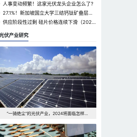
省光伏论坛即将开幕
人事变动频繁！这家光伏龙头企业怎么了?
27.1%！新加坡国立大学三结钙钛矿叠层认
证率突破
供应阶段性过剩 硅片价格连续下滑（2024.
3.7）
光伏产业研究
“一骑绝尘”的光伏产业，2024将面临怎样的
发展形势和挑战？