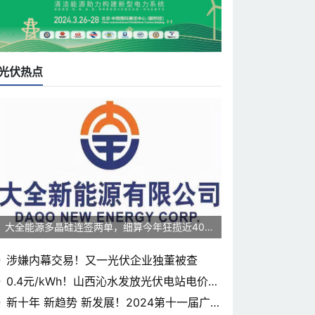
光伏热点
大全能源多晶硅连签两单，细算今年狂揽近400
0亿元
涉嫌内幕交易！又一光伏企业独董被查
0.4元/kWh！山西沁水发放光伏电站电价补
贴
新十年 新趋势 新发展！2024第十一届广东