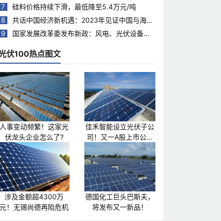
7
硅料价格持续下滑，最低降至5.4万元/吨
8
共话中国经济新机遇：2023年见证中国与海合
会国家合作热度持续升温
9
国家发展改革委发布新政：风电、光伏设备回
收再利用，打造绿色循环经济新模式
光伏100热点图文
人事变动频繁！这家光
佳禾智能设立光伏子公
伏龙头企业怎么了?
司！又一A股上市公司
跨界光伏
涉及金额超4300万
德国化工巨头巴斯夫，
元！无锡尚德再陷危机
将发布又一新品！