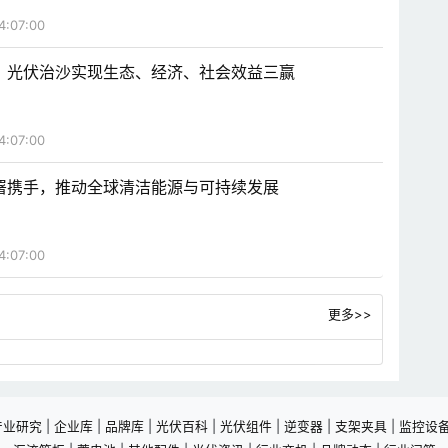
4:07:00
，光伏治沙实现生态、经济、社会效益三赢
4:07:00
署携手，推动全球清洁能源与可持续发展
4:07:00
更多>>
产业研究
|
企业库
|
品牌库
|
光伏百科
|
光伏组件
|
逆变器
|
支架夹具
|
监控设