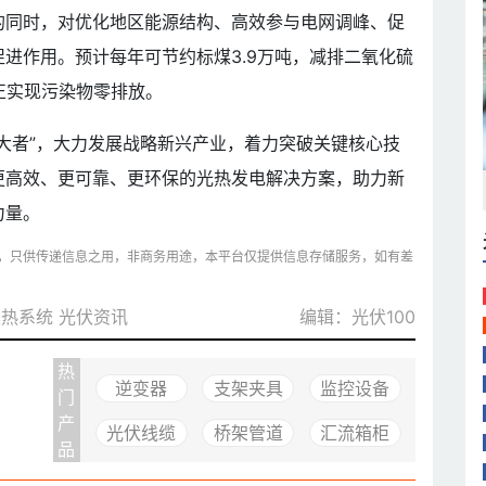
的同时，对优化地区能源结构、高效参与电网调峰、促
进作用。预计每年可节约标煤3.9万吨，减排二氧化硫
真正实现污染物零排放。
大者”，大力发展战略新兴产业，着力突破关键核心技
更高效、更可靠、更环保的光热发电解决方案，助力新
力量。
，只供传递信息之用，非商务用途，本平台仅提供信息存储服务，如有差
集热系统
光伏资讯
编辑：光伏100
热
逆变器
支架夹具
监控设备
门
产
光伏线缆
桥架管道
汇流箱柜
品