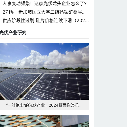
省光伏论坛即将开幕
人事变动频繁！这家光伏龙头企业怎么了?
27.1%！新加坡国立大学三结钙钛矿叠层认
证率突破
供应阶段性过剩 硅片价格连续下滑（2024.
3.7）
光伏产业研究
“一骑绝尘”的光伏产业，2024将面临怎样的
发展形势和挑战？