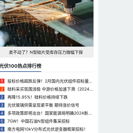
卖不动了？N型硅片受库存压力微幅下探
光伏100热点排行榜
1
投标价格超跌反弹！2月国内光伏组件招标量下
滑35.5%
2
硅料采买氛围消极 中游价格加速下滑（2024.
3.28）
2
再降15.95%！硅料价格持续下跌
3
光伏玻璃供需呈现紧平衡 期待涨价信号
4
多项政策即将出台！国家能源局明确2024新能
源工作重点
5
7GW！中国石油N型组件集采招标
6
南方电网10kV分布式光伏逆变器框架招标！