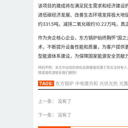
该项目的建成将在满足民生需求和经济建设
进低碳经济发展、改善生态环境发挥极大地促
约331.5吨，减排二氧化碳约10.22万吨，
作为央企核心企业，东方锅炉始终胸怀“国之
术，不断提升设备性能和质量，为客户提供
型能源体系建设，为保障国家能源安全贡献
特别声明：本文中出现的商标及图像版权属于其合法持有人
错或侵权请联系我们删除！
TAGS:
东方锅炉
中电建共和
光伏光热
光
上一条： 没有了
下一条： 没有了