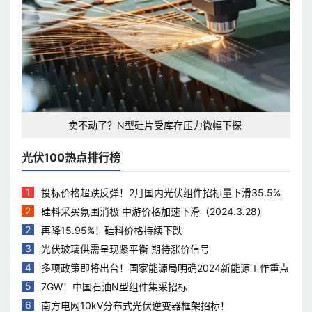
卖不动了？N型硅片受库存压力微幅下探
光伏100热点排行榜
1
投标价格超跌反弹！2月国内光伏组件招标量下滑35.5%
2
硅料采买氛围消极 中游价格加速下滑（2024.3.28）
2
再降15.95%！硅料价格持续下跌
3
光伏玻璃供需呈现紧平衡 期待涨价信号
4
多项政策即将出台！国家能源局明确2024新能源工作重点
5
7GW！中国石油N型组件集采招标
6
南方电网10kV分布式光伏逆变器框架招标！