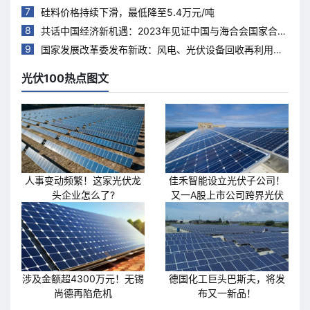
7
硅料价格持续下滑，最低降至5.4万元/吨
8
共话中国经济新机遇：2023年见证中国与海合会国家合作
热度持续升温
9
国家发展改革委发布新政：风电、光伏设备回收再利用，
打造绿色循环经济新模式
光伏100热点图文
人事变动频繁！这家光伏龙
佳禾智能设立光伏子公司！
头企业怎么了?
又一A股上市公司跨界光伏
涉及金额超4300万元！无锡
德国化工巨头巴斯夫，将发
尚德再陷危机
布又一新品！