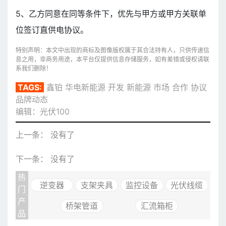
5、乙方同意在同等条件下，优先与甲方或甲方关联单
位签订直供电协议。
特别声明：本文中出现的商标及图像版权属于其合法持有人，只供传递信
息之用，非商务用途，本平台仅提供信息存储服务，如有差错或侵权请联
系我们删除！
TAGS:
鑫铂
华电新能源
开发
新能源
市场
合作
协议
品牌动态
编辑：光伏100
上一条： 没有了
下一条： 没有了
热
逆变器
支架夹具
监控设备
光伏线缆
门
产
桥架管道
汇流箱柜
品