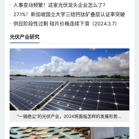
坛即将开幕
人事变动频繁！这家光伏龙头企业怎么了?
27.1%！新加坡国立大学三结钙钛矿叠层认证率突破
供应阶段性过剩 硅片价格连续下滑（2024.3.7）
光伏产业研究
“一骑绝尘”的光伏产业，2024将面临怎样的发展形势和
挑战？