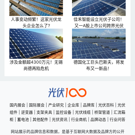
人事变动频繁！这家光伏龙
佳禾智能设立光伏子公司！
头企业怎么了?
又一A股上市公司跨界光伏
涉及金额超4300万元！无锡
德国化工巨头巴斯夫，将发
尚德再陷危机
布又一新品！
国内展会
|
国际展会
|
产业研究
|
企业库
|
品牌库
|
光伏百科
|
光伏
组件
|
逆变器
|
支架夹具
|
监控设备
|
光伏线缆
|
桥架管道
|
汇流箱
柜
|
蓄电池
|
其他配件
|
光伏资讯
|
行业商机
|
品牌动态
|
行业问答
网站展示的品牌信息和数据，是基于互联网大数据及品牌方的公开