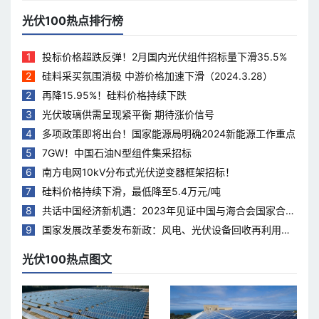
光伏100热点排行榜
1
投标价格超跌反弹！2月国内光伏组件招标量下滑35.5%
2
硅料采买氛围消极 中游价格加速下滑（2024.3.28）
2
再降15.95%！硅料价格持续下跌
3
光伏玻璃供需呈现紧平衡 期待涨价信号
4
多项政策即将出台！国家能源局明确2024新能源工作重点
5
7GW！中国石油N型组件集采招标
6
南方电网10kV分布式光伏逆变器框架招标！
7
硅料价格持续下滑，最低降至5.4万元/吨
8
共话中国经济新机遇：2023年见证中国与海合会国家合作
热度持续升温
9
国家发展改革委发布新政：风电、光伏设备回收再利用，
打造绿色循环经济新模式
光伏100热点图文