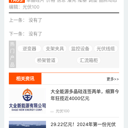
TAGS:
单晶硅片
价格
信息
灌完
隆基
调整
品牌动态
编辑：光伏100
上一条： 没有了
下一条： 没有了
热
逆变器
支架夹具
监控设备
光伏线缆
门
产
桥架管道
汇流箱柜
品
相关资讯
更多>>
大全能源多晶硅连签两单，细算今
年狂揽近4000亿元
光伏100
29.22亿元！2024年第一份光伏