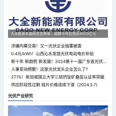
大全能源多晶硅连签两单，细算今年狂揽近4000亿元
涉嫌内幕交易！又一光伏企业独董被查
0.4元/kWh！山西沁水发放光伏电站电价补贴
新十年 新趋势 新发展！2024第十一届广东省光伏论
坛即将开幕
人事变动频繁！这家光伏龙头企业怎么了?
27.1%！新加坡国立大学三结钙钛矿叠层认证率突破
供应阶段性过剩 硅片价格连续下滑（2024.3.7）
光伏产业研究