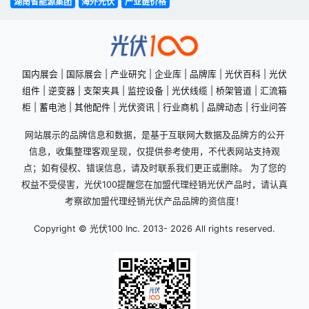
湖南省能源集团
海外光伏
产业链价格
国内展会
|
国际展会
|
产业研究
|
企业库
|
品牌库
|
光伏百科
|
光伏
组件
|
逆变器
|
支架夹具
|
监控设备
|
光伏线缆
|
桥架管道
|
汇流箱
柜
|
蓄电池
|
其他配件
|
光伏资讯
|
行业商机
|
品牌动态
|
行业问答
网站展示的品牌信息和数据，是基于互联网大数据及品牌方的公开
信息，收集整理客观呈现，仅提供参考使用，不代表网站支持观
点；如有侵权、错误信息，请及时联系我们更正或删除。 为了您的
权益不受侵害，光伏100提醒您在加盟代理经销光伏产品时，请认真
考察欲加盟代理经销光伏产品品牌的资信度！
Copyright © 光伏100 Inc. 2013-
2026 All rights reserved.