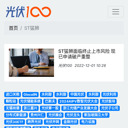
ST猛狮 | 光伏100
首页
ST猛狮
ST猛狮面临终止上市风险 现
已申请破产重整
光伏100
2022-12-01 10:26
进口关税
GlocalIN
水利部
水利部
中国光伏
水利部
光伏利用
颗粒硅
光伏储能系统
巴斯夫
2024AIPV数智光伏大会
光伏板块
无锡尚德
浙江嘉兴
光伏第一股
浙江光储产业发展大会
光伏子公司
分布式新能源
贵州兴仁
光伏展会
光伏龙头
新加坡国立大学
光伏30ETF
跨界光伏
光伏并网
金刚光伏
电力设施