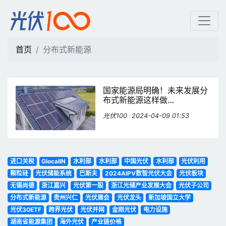
分布式新能源 | 光伏100
首页
分布式新能源
国家能源局明确！未来发展分
布式新能源这样做…
光伏100
2024-04-09 01:53
进口关税
GlocalIN
水利部
水利部
中国光伏
水利部
光伏利用
颗粒硅
光伏储能系统
巴斯夫
2024AIPV数智光伏大会
光伏板块
无锡尚德
浙江嘉兴
光伏第一股
浙江光储产业发展大会
光伏子公司
分布式新能源
贵州兴仁
光伏展会
光伏龙头
新加坡国立大学
光伏30ETF
跨界光伏
光伏并网
金刚光伏
电力设施
湖南省能源集团
海外光伏
产业链价格