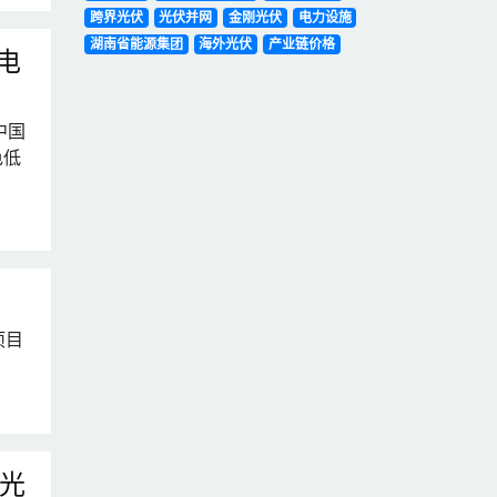
跨界光伏
光伏并网
金刚光伏
电力设施
湖南省能源集团
海外光伏
产业链价格
电
中国
色低
项目
光