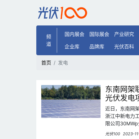
发电 | 光伏100
国内展会
国际展会
产业研究
频
道
企业库
品牌库
光伏百科
首页
发电
东南网架
光伏发电
近日，东南网架
浙江中新电力
限公司30MW
网架在光伏能
光伏100
2023-11