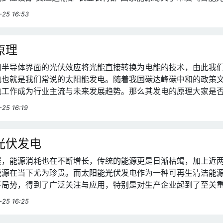
动计划（2021-2025年）》的通知与汇总2022年光伏发电国家
-25 16:53
原理
用半导体界面的光伏效应将光能直接转换为电能的技术，由此我
电也就是我们常说的太阳能发电。随着我国碳达峰碳中和的政策
电工作成为行业主流与未来发展趋势。那么其发电的原理大家是
天带着疑问一起来探究探究光伏发电的原理吧~
-25 16:19
光伏发电
展，能源消耗也在不断增长，传统的能源更是日渐枯竭，加上近
能源在当下尤为珍贵。而太阳能光伏发电作为一种可再生清洁能
下局势，得到了广泛关注与应用，特别是对生产企业起到了至关
将介绍几种在厂房安装光伏发电系统的常见方式以及其注意事项
-25 16:25
位缓解工厂压力，度过难关！