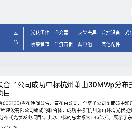
光伏组件
逆变器
支架夹具
监控设备
光
产
品
桥架管道
汇流箱柜
蓄电池
其他配件
联合子公司成功中标杭州萧山30MWp分布
项目
(002135)发布晚间公告，宣布由公司、全资子公司东南碳中和
工程建设有限公司组成的联合体，成功中标“杭州萧山环境光伏能
p分布式光伏发电项目”。此次中标的总金额为1.45亿元，展示了
源领域的强大实力和卓越技术。
-27 08:28