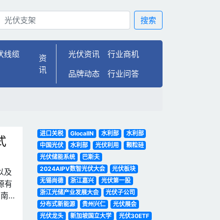
搜索
伏线缆
光伏资讯
行业商机
资
讯
品牌动态
行业问答
进口关税
GlocalIN
水利部
水利部
式
中国光伏
水利部
光伏利用
颗粒硅
光伏储能系统
巴斯夫
2024AIPV数智光伏大会
光伏板块
以及
无锡尚德
浙江嘉兴
光伏第一股
源有
浙江光储产业发展大会
光伏子公司
东南
分布式新能源
贵州兴仁
光伏展会
光伏龙头
新加坡国立大学
光伏30ETF