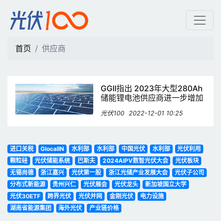
供应商 | 光伏100
首页
供应商
GGII指出 2023年大型280Ah
储能锂电池供应商进一步增加
光伏100
2022-12-01 10:25
进口关税
GlocalIN
水利部
水利部
中国光伏
水利部
光伏利用
颗粒硅
光伏储能系统
巴斯夫
2024AIPV数智光伏大会
光伏板块
无锡尚德
浙江嘉兴
光伏第一股
浙江光储产业发展大会
光伏子公司
分布式新能源
贵州兴仁
光伏展会
光伏龙头
新加坡国立大学
光伏30ETF
跨界光伏
光伏并网
金刚光伏
电力设施
湖南省能源集团
海外光伏
产业链价格