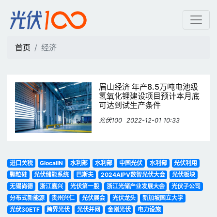
经济 | 光伏100
首页
经济
眉山经济 年产8.5万吨电池级
氢氧化锂建设项目预计本月底
可达到试生产条件
光伏100
2022-12-01 10:33
进口关税
GlocalIN
水利部
水利部
中国光伏
水利部
光伏利用
颗粒硅
光伏储能系统
巴斯夫
2024AIPV数智光伏大会
光伏板块
无锡尚德
浙江嘉兴
光伏第一股
浙江光储产业发展大会
光伏子公司
分布式新能源
贵州兴仁
光伏展会
光伏龙头
新加坡国立大学
光伏30ETF
跨界光伏
光伏并网
金刚光伏
电力设施