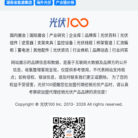
湖南省能源集团
海外光伏
产业链价格
国内展会
|
国际展会
|
产业研究
|
企业库
|
品牌库
|
光伏百科
|
光伏
组件
|
逆变器
|
支架夹具
|
监控设备
|
光伏线缆
|
桥架管道
|
汇流箱
柜
|
蓄电池
|
其他配件
|
光伏资讯
|
行业商机
|
品牌动态
|
行业问答
网站展示的品牌信息和数据，是基于互联网大数据及品牌方的公开
信息，收集整理客观呈现，仅提供参考使用，不代表网站支持观
点；如有侵权、错误信息，请及时联系我们更正或删除。 为了您的
权益不受侵害，光伏100提醒您在加盟代理经销光伏产品时，请认真
考察欲加盟代理经销光伏产品品牌的资信度！
Copyright © 光伏100 Inc. 2013-
2026 All rights reserved.