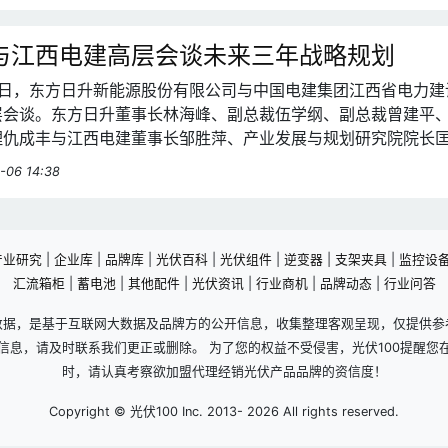
与江西电建高层会谈未来三年战略规划
月29日，东方日升新能源股份有限公司与中国电建集团江西省电力建
层会谈。东方日升董事长林海峰、副总裁伍学纲、副总裁曾建平
理仇成丰与江西电建董事长邹胜萍、产业发展与规划研究院院长
究院书记涂春雷等领导出席座谈会。
-06 14:38
产业研究
|
企业库
|
品牌库
|
光伏百科
|
光伏组件
|
逆变器
|
支架夹具
|
监控设
汇流箱柜
|
蓄电池
|
其他配件
|
光伏资讯
|
行业商机
|
品牌动态
|
行业问答
数据，是基于互联网大数据及品牌方的公开信息，收集整理客观呈现，仅提供参
信息，请及时联系我们更正或删除。 为了您的权益不受侵害，光伏100提醒您
时，请认真考察欲加盟代理经销光伏产品品牌的资信度！
Copyright © 光伏100 Inc. 2013-
2026 All rights reserved.