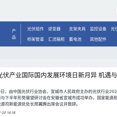
光伏组件
逆变器
支架夹具
监控设备
光
产
品
桥架管道
汇流箱柜
蓄电池
其他配件
光伏产业国际国内发展环境日新月异 机遇
月20日，由中国光伏行业协会、宣城市人民政府主办的光伏行业202
顾与下半年形势展望研讨会在安徽省宣城市成功举办。国家能源
能源司新能源处处长邢翼腾出席会议并致辞。
-20 14:18