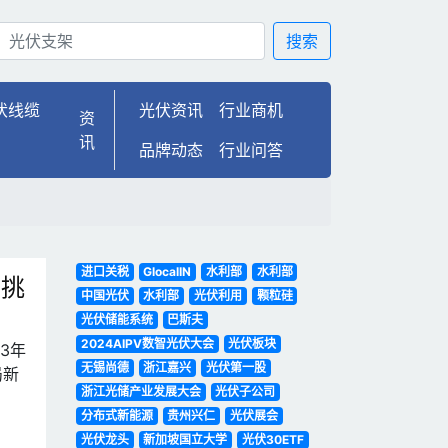
搜索
伏线缆
光伏资讯
行业商机
资
讯
品牌动态
行业问答
进口关税
GlocalIN
水利部
水利部
与挑
中国光伏
水利部
光伏利用
颗粒硅
光伏储能系统
巴斯夫
2024AIPV数智光伏大会
光伏板块
3年
无锡尚德
浙江嘉兴
光伏第一股
局新
浙江光储产业发展大会
光伏子公司
分布式新能源
贵州兴仁
光伏展会
光伏龙头
新加坡国立大学
光伏30ETF