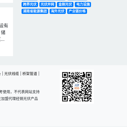
跨界光伏
光伏并网
金刚光伏
电力设施
湖南省能源集团
海外光伏
产业链价格
设有
、储
匡晓
备
|
光伏线缆
|
桥架管道
|
考使用，不代表网站支持
在加盟代理经销光伏产品