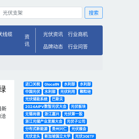
搜索
伏线缆
光伏资讯
行业商机
资
讯
品牌动态
行业问答
进口关税
GlocalIN
水利部
水利部
绿
中国光伏
水利部
光伏利用
颗粒硅
光伏储能系统
巴斯夫
2024AIPV数智光伏大会
光伏板块
最新
无锡尚德
浙江嘉兴
光伏第一股
的洽
浙江光储产业发展大会
光伏子公司
分布式新能源
贵州兴仁
光伏展会
光伏龙头
新加坡国立大学
光伏30ETF