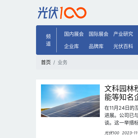
业务 | 光伏100
国内展会
国际展会
产业研究
频
道
企业库
品牌库
光伏百科
首页
业务
文科园林
能等知名
在11月24日
进展。公司已
谈。这一举措
光伏100
2023-11