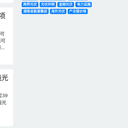
跨界光伏
光伏并网
金刚光伏
电力设施
湖南省能源集团
海外光伏
产业链价格
项
范可
范可
源发
吨光
39
吨光