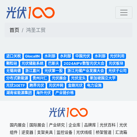
鸿圣工贸 | 光伏100
首页
鸿圣工贸
进口关税
GlocalIN
水利部
水利部
中国光伏
水利部
光伏利用
颗粒硅
光伏储能系统
巴斯夫
2024AIPV数智光伏大会
光伏板块
无锡尚德
浙江嘉兴
光伏第一股
浙江光储产业发展大会
光伏子公司
分布式新能源
贵州兴仁
光伏展会
光伏龙头
新加坡国立大学
光伏30ETF
跨界光伏
光伏并网
金刚光伏
电力设施
湖南省能源集团
海外光伏
产业链价格
国内展会
|
国际展会
|
产业研究
|
企业库
|
品牌库
|
光伏百科
|
光伏
组件
|
逆变器
|
支架夹具
|
监控设备
|
光伏线缆
|
桥架管道
|
汇流箱