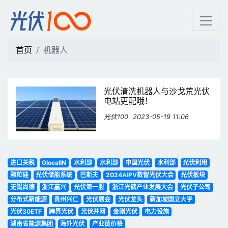
机器人 | 光伏100
首页
机器人
光伏清洗机器人与沙戈荒光伏
电站更配哦！
光伏100
2023-05-19 11:06
进口关税
GlocalIN
水利部
水利部
中国光伏
水利部
光伏利用
颗粒硅
光伏储能系统
巴斯夫
2024AIPV数智光伏大会
光伏板块
无锡尚德
浙江嘉兴
光伏第一股
浙江光储产业发展大会
光伏子公司
分布式新能源
贵州兴仁
光伏展会
光伏龙头
新加坡国立大学
光伏30ETF
跨界光伏
光伏并网
金刚光伏
电力设施
湖南省能源集团
海外光伏
产业链价格