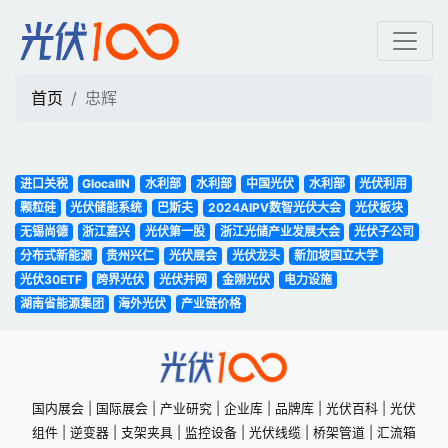
忠辉 | 光伏100
首页
忠辉
进口关税
GlocalIN
水利部
水利部
中国光伏
水利部
光伏利用
颗粒硅
光伏储能系统
巴斯夫
2024AIPV数智光伏大会
光伏板块
无锡尚德
浙江嘉兴
光伏第一股
浙江光储产业发展大会
光伏子公司
分布式新能源
贵州兴仁
光伏展会
光伏龙头
新加坡国立大学
光伏30ETF
跨界光伏
光伏并网
金刚光伏
电力设施
湖南省能源集团
海外光伏
产业链价格
国内展会
|
国际展会
|
产业研究
|
企业库
|
品牌库
|
光伏百科
|
光伏
组件
|
逆变器
|
支架夹具
|
监控设备
|
光伏线缆
|
桥架管道
|
汇流箱