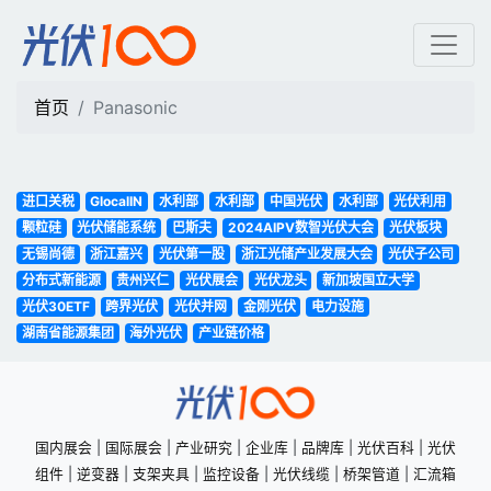
Panasonic | 光伏100
首页
Panasonic
进口关税
GlocalIN
水利部
水利部
中国光伏
水利部
光伏利用
颗粒硅
光伏储能系统
巴斯夫
2024AIPV数智光伏大会
光伏板块
无锡尚德
浙江嘉兴
光伏第一股
浙江光储产业发展大会
光伏子公司
分布式新能源
贵州兴仁
光伏展会
光伏龙头
新加坡国立大学
光伏30ETF
跨界光伏
光伏并网
金刚光伏
电力设施
湖南省能源集团
海外光伏
产业链价格
国内展会
|
国际展会
|
产业研究
|
企业库
|
品牌库
|
光伏百科
|
光伏
组件
|
逆变器
|
支架夹具
|
监控设备
|
光伏线缆
|
桥架管道
|
汇流箱