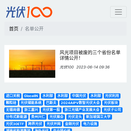
名单公开 | 光伏100
首页
名单公开
风光项目被废的三个省份名单
详情公开！
光伏100
2023-06-14 09:36
进口关税
GlocalIN
水利部
水利部
中国光伏
水利部
光伏利用
颗粒硅
光伏储能系统
巴斯夫
2024AIPV数智光伏大会
光伏板块
无锡尚德
浙江嘉兴
光伏第一股
浙江光储产业发展大会
光伏子公司
分布式新能源
贵州兴仁
光伏展会
光伏龙头
新加坡国立大学
光伏30ETF
跨界光伏
光伏并网
金刚光伏
电力设施
湖南省能源集团
海外光伏
产业链价格