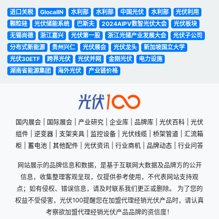
进口关税
GlocalIN
水利部
水利部
中国光伏
水利部
光伏利用
颗粒硅
光伏储能系统
巴斯夫
2024AIPV数智光伏大会
光伏板块
无锡尚德
浙江嘉兴
光伏第一股
浙江光储产业发展大会
光伏子公司
分布式新能源
贵州兴仁
光伏展会
光伏龙头
新加坡国立大学
光伏30ETF
跨界光伏
光伏并网
金刚光伏
电力设施
湖南省能源集团
海外光伏
产业链价格
国内展会
|
国际展会
|
产业研究
|
企业库
|
品牌库
|
光伏百科
|
光伏
组件
|
逆变器
|
支架夹具
|
监控设备
|
光伏线缆
|
桥架管道
|
汇流箱
柜
|
蓄电池
|
其他配件
|
光伏资讯
|
行业商机
|
品牌动态
|
行业问答
网站展示的品牌信息和数据，是基于互联网大数据及品牌方的公开
信息，收集整理客观呈现，仅提供参考使用，不代表网站支持观
点；如有侵权、错误信息，请及时联系我们更正或删除。 为了您的
权益不受侵害，光伏100提醒您在加盟代理经销光伏产品时，请认真
考察欲加盟代理经销光伏产品品牌的资信度！