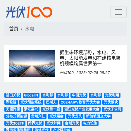
水电 | 光伏100
首页
水电
据生态环境部称，水电、风
电、太阳能发电和在建核电装
机规模均属世界第一
光伏100
2023-07-28 09:27
进口关税
GlocalIN
水利部
水利部
中国光伏
水利部
光伏利用
颗粒硅
光伏储能系统
巴斯夫
2024AIPV数智光伏大会
光伏板块
无锡尚德
浙江嘉兴
光伏第一股
浙江光储产业发展大会
光伏子公司
分布式新能源
贵州兴仁
光伏展会
光伏龙头
新加坡国立大学
光伏30ETF
跨界光伏
光伏并网
金刚光伏
电力设施
湖南省能源集团
海外光伏
产业链价格