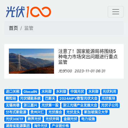
监管 | 光伏100
首页
监管
注意了！国家能源局将围绕5
种电力市场突出问题进行重点
监管
光伏100
2023-11-01 06:31
进口关税
GlocalIN
水利部
水利部
中国光伏
水利部
光伏利用
颗粒硅
光伏储能系统
巴斯夫
2024AIPV数智光伏大会
光伏板块
无锡尚德
浙江嘉兴
光伏第一股
浙江光储产业发展大会
光伏子公司
分布式新能源
贵州兴仁
光伏展会
光伏龙头
新加坡国立大学
光伏30ETF
跨界光伏
光伏并网
金刚光伏
电力设施
湖南省能源集团
海外光伏
产业链价格