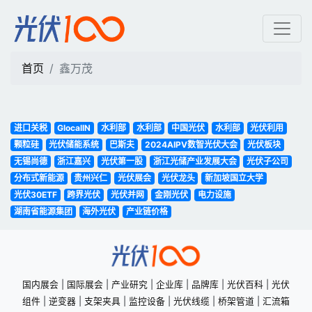
鑫万茂 | 光伏100
首页
鑫万茂
进口关税
GlocalIN
水利部
水利部
中国光伏
水利部
光伏利用
颗粒硅
光伏储能系统
巴斯夫
2024AIPV数智光伏大会
光伏板块
无锡尚德
浙江嘉兴
光伏第一股
浙江光储产业发展大会
光伏子公司
分布式新能源
贵州兴仁
光伏展会
光伏龙头
新加坡国立大学
光伏30ETF
跨界光伏
光伏并网
金刚光伏
电力设施
湖南省能源集团
海外光伏
产业链价格
国内展会
|
国际展会
|
产业研究
|
企业库
|
品牌库
|
光伏百科
|
光伏
组件
|
逆变器
|
支架夹具
|
监控设备
|
光伏线缆
|
桥架管道
|
汇流箱