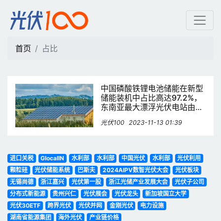
占比 | 光伏100
首页
占比
中国磷酸铁锂电池储能在新型
储能装机中占比高达97.2%，
东南亚最大漂浮光伏电站由中
国企业成功并网
光伏100
2023-11-13 01:39
进口关税
GlocalIN
水利部
水利部
中国光伏
水利部
光伏利用
颗粒硅
光伏储能系统
巴斯夫
2024AIPV数智光伏大会
光伏板块
无锡尚德
浙江嘉兴
光伏第一股
浙江光储产业发展大会
光伏子公司
分布式新能源
贵州兴仁
光伏展会
光伏龙头
新加坡国立大学
光伏30ETF
跨界光伏
光伏并网
金刚光伏
电力设施
湖南省能源集团
海外光伏
产业链价格