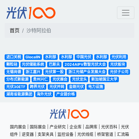
沙特阿拉伯 | 光伏100
首页
沙特阿拉伯
进口关税
GlocalIN
水利部
水利部
中国光伏
水利部
光伏利用
颗粒硅
光伏储能系统
巴斯夫
2024AIPV数智光伏大会
光伏板块
无锡尚德
浙江嘉兴
光伏第一股
浙江光储产业发展大会
光伏子公司
分布式新能源
贵州兴仁
光伏展会
光伏龙头
新加坡国立大学
光伏30ETF
跨界光伏
光伏并网
金刚光伏
电力设施
湖南省能源集团
海外光伏
产业链价格
国内展会
|
国际展会
|
产业研究
|
企业库
|
品牌库
|
光伏百科
|
光伏
组件
|
逆变器
|
支架夹具
|
监控设备
|
光伏线缆
|
桥架管道
|
汇流箱